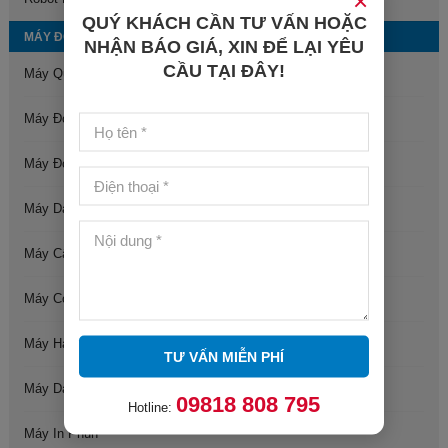
×
QUÝ KHÁCH CẦN TƯ VẤN HOẶC
MÁY ĐÓNG GÓI
NHẬN BÁO GIÁ, XIN ĐỂ LẠI YÊU
CẦU TẠI ĐÂY!
Máy Quấn Màng Pallet
Máy Đóng Đai Tự Động
Máy Đóng Đai Bán Tự Động
Máy Dán Thùng Carton Tự Động
Máy Cấp Và Dán Đáy Thùng Carton Tự Động
Máy Co Màng Sản Phẩm
Máy Hàn Miệng Túi
TƯ VẤN MIỄN PHÍ
Máy Dán Nhãn
09818 808 795
Hotline:
Máy In Phun