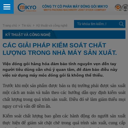
Trang chủ
Tin tức
Kỹ thuật và công nghệ
KỸ THUẬT VÀ CÔNG NGHỆ
CÁC GIẢI PHÁP KIỂM SOÁT CHẤT
LƯỢNG TRONG NHÀ MÁY SẢN XUẤT.
Việc đóng gói hàng hóa đảm bảo tính nguyên vẹn đến tay
người tiêu dùng cần chú ý quan tâm, để đảm bảo điều này
việc sử dụng máy móc đóng gói là không thể thiếu.
Trước khi một sản phẩm được bán ra thị trường phải được sản xuất
một cách an toàn và tuân theo các hướng dẫn quy định kiểm soát
chất lượng trong quá trình sản xuất. Điều đó sẽ làm giảm thiểu mọi
nguy cơ và vấn đề tiềm ẩn.
Kiểm soát chất lượng bao gồm các hành động do người sản xuất
thực hiện để giám sát chặt chẽ trong quá trình sản xuất, cung cấp