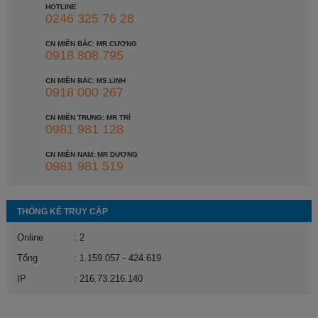
HOTLINE
0246 325 76 28
CN MIỀN BẮC: MR.CƯƠNG
0918 808 795
CN MIỀN BẮC: MS.LINH
0918 000 267
CN MIỀN TRUNG: MR TRÍ
0981 981 128
CN MIỀN NAM: MR DƯƠNG
0981 981 519
THỐNG KÊ TRUY CẬP
Online
: 2
Tổng
: 1.159.057 - 424.619
IP
: 216.73.216.140