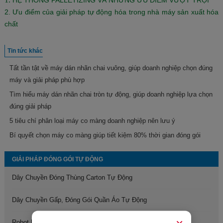
HỆ THỐNG PALLETIZING VÀ NHỮNG ƯU ĐIỂM VƯỢT TRỘI
2. Ưu điểm của giải pháp tự động hóa trong nhà máy sản xuất hóa
chất
Tin tức khác
Tất tần tật về máy dán nhãn chai vuông, giúp doanh nghiệp chọn đúng
máy và giải pháp phù hợp
Tìm hiểu máy dán nhãn chai tròn tự động, giúp doanh nghiệp lựa chọn
đúng giải pháp
5 tiêu chí phân loại máy co màng doanh nghiệp nên lưu ý
Bí quyết chọn máy co màng giúp tiết kiệm 80% thời gian đóng gói
GIẢI PHÁP ĐÓNG GÓI TỰ ĐỘNG
Dây Chuyền Đóng Thùng Carton Tự Động
Dây Chuyền Gấp, Đóng Gói Quần Áo Tự Động
Robot Bốc Xếp Hàng Hóa