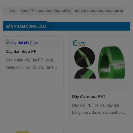
Tags
Màng PE (màng căng công nghiệp)
mang pe mang cang cong nghiep
SẢN PHẨM CÙNG LOẠI
Dây đai nhựa PP
Sản phẩm dây đai PP đóng
thùng chịu lực tốt, dây đai PP
bền bỉ, phù hợp nhiều ứng dụng
đóng gói khác nhau. Đa dạng
kích thước, màu sắc, đảm bảo
tính linh hoạt trong sử dụng.
Dây đai nhựa PET
Dây đai PET là loại dây đai
bằng nhựa được sản xuất phục
chủ yếu trong ngành đóng gói,
vận chuyển hàng hóa.