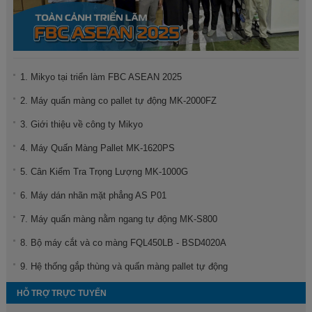
1. Mikyo tại triển làm FBC ASEAN 2025
2. Máy quấn màng co pallet tự động MK-2000FZ
3. Giới thiệu về công ty Mikyo
4. Máy Quấn Màng Pallet MK-1620PS
5. Cân Kiểm Tra Trọng Lượng MK-1000G
6. Máy dán nhãn mặt phẳng AS P01
7. Máy quấn màng nằm ngang tự động MK-S800
8. Bộ máy cắt và co màng FQL450LB - BSD4020A
9. Hệ thống gắp thùng và quấn màng pallet tự động
HỖ TRỢ TRỰC TUYẾN