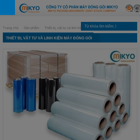
Trang chủ
Sản phẩm
Thiết bị, vật tư và linh kiện máy đóng gói
THIẾT BỊ, VẬT TƯ VÀ LINH KIỆN MÁY ĐÓNG GÓI