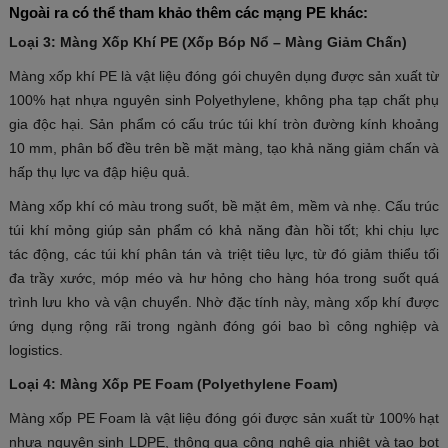
Ngoài ra có thể tham khảo thêm các mạng PE khác:
Loại 3: Màng Xốp Khí PE (Xốp Bóp Nổ – Màng Giảm Chấn)
Màng xốp khí PE là vật liệu đóng gói chuyên dụng được sản xuất từ
100% hạt nhựa nguyên sinh Polyethylene, không pha tạp chất phụ
gia độc hại. Sản phẩm có cấu trúc túi khí tròn đường kính khoảng
10 mm, phân bố đều trên bề mặt màng, tạo khả năng giảm chấn và
hấp thụ lực va đập hiệu quả.
Màng xốp khí có màu trong suốt, bề mặt êm, mềm và nhẹ. Cấu trúc
túi khí mỏng giúp sản phẩm có khả năng đàn hồi tốt; khi chịu lực
tác động, các túi khí phân tán và triệt tiêu lực, từ đó giảm thiểu tối
đa trầy xước, móp méo và hư hỏng cho hàng hóa trong suốt quá
trình lưu kho và vận chuyển. Nhờ đặc tính này, màng xốp khí được
ứng dụng rộng rãi trong ngành đóng gói bao bì công nghiệp và
logistics.
Loại 4: Màng Xốp PE Foam (Polyethylene Foam)
Màng xốp PE Foam là vật liệu đóng gói được sản xuất từ 100% hạt
nhựa nguyên sinh LDPE, thông qua công nghệ gia nhiệt và tạo bọt