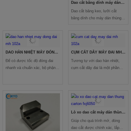
Dao cắt băng dính máy dán
thùng carton
Dao cắt băng keo, lưỡi cắt
băng dính cho máy dán thùng
carton là một vật tư tiêu hao
(consumer, spare parts) linh
kiện cần thiết của máy dán
thùng.
DAO HÀN NHIỆT MÁY ĐÓNG
CỤM CẮT DÂY MÁY ĐAI MH
ĐAI MH 102A
102A
Để có được tốc độ đóng đai
Tương tự với dao hàn nhiệt,
nhanh và chuẩn xác, bộ phận
cụm cắt dây đai là một phần
hàn nhiệt trong máy đóng đai
quan trọng trong việc quyết dịnh
đóng vai trò quan trọng trong
loại máy đóng đai đó có tốc độ
việc quyết định số lượng hàng
nhanh hay chậm bao nhiêu.
có thể đạt được trong khoảng
Những loại máy có tốc độ hàn
thời gian nhất định.
và cắt nhanh sẽ giúp cho người
tiêu dùng có được sản lượng
Lò xo dao cắt máy dán thùng
tốt nhất.
carton FXJ6050
Giúp cho quá trình mở, đóng
dao cắt được chính xác, lắp