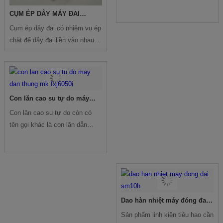
đặt lò xo cần chính xác
CỤM ÉP DÂY MÁY ĐAI
MH102A
Cụm ép dây đai có nhiệm vụ ép
chặt để dây đai liền vào nhau
tạo thành một mối cố định, sau
một thời gian thực sự lâu linh
kiện này sẽ cần được thay thế.
Con lăn cao su tự do máy
dán thùng MK-FXJ6050I
Con lăn cao su tự do còn có
tên gọi khác là con lăn dẫn
hướng băng dính. Nó có tác
dụng dẫn hướng và miết băng
dính sao cho băng dính bám đủ
chắc vào thùng carton.
Dao hàn nhiệt máy đóng đai
SM10H
Sản phẩm linh kiện tiêu hao cần