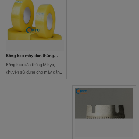
Băng keo máy dán thùng
carton
Băng keo dán thùng Mikyo,
chuyên sử dụng cho máy dán
thùng carton có độ chắc chắn
và tối ưu thẩm mỹ khi sử dụng.