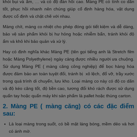
khói bụi và ẩm, … và có độ đàn hồi cao. Màng PE có tính co dãn
tốt, phục hồi nhanh nên chúng giúp cố định hàng hóa, vật dụng
được cố định và chặt chẽ với nhau.
Màng chít, màng co nhiệt cho phép đóng gói tiết kiệm và dễ dàng,
bảo vệ sản phẩm khỏi bị hư hỏng hoặc nhiễm bẩn, tránh khỏi độ
ẩm và khô khi bảo quản và xử lý.
Hay có định nghĩa khác Màng PE (tên gọi tiếng anh là Stretch film
hoặc Màng Polyethylene) ngày càng được nhiều người ưa chuộng.
Sử dụng Màng PE ( màng căng công nghiệp) để bọc hàng hóa
được đảm bảo an toàn tuyệt đối, tránh bị xô lệch, đổ vỡ, trầy xước
trong quá trình di chuyển, lưu kho. Loại màng co này có độ co dãn
và độ kéo căng tốt, độ bền cao, tương đối khó rách được sử dụng
quấn tay hoặc quấn máy khi sản phẩm là pallet hoặc thùng carton.
2. Màng PE ( màng căng) có các đặc điểm
sau:
Là loại màng trong suốt, có bề mặt láng bóng, mềm dẻo và hơi
có ánh mờ.