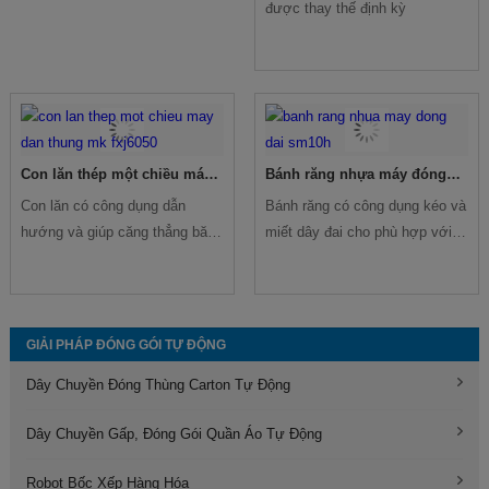
được thay thế định kỳ
Con lăn thép một chiều máy
Bánh răng nhựa máy đóng
dán thùng MK-FXJ6050
đai SM10H
Con lăn có công dụng dẫn
Bánh răng có công dụng kéo và
hướng và giúp căng thẳng băng
miết dây đai cho phù hợp với
dính khi dán trên thùng carton,
lực căng điều chỉnh của máy
thường dòng link kiện này ít khi
đóng đai, sau quá trình dài sử
cần thay thế, tuy nhiên trong
dụng cần được thay thế để
nhiều trường hợp sử dụng
đảm bảo mức độ ổn định khi
GIẢI PHÁP ĐÓNG GÓI TỰ ĐỘNG
không đúng cách khiến linh kiện
đóng đai
Dây Chuyền Đóng Thùng Carton Tự Động
biến dạng cần thay thế.
Dây Chuyền Gấp, Đóng Gói Quần Áo Tự Động
Robot Bốc Xếp Hàng Hóa