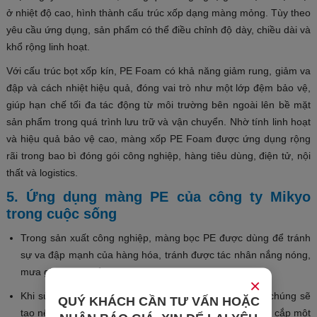
ở nhiệt độ cao, hình thành cấu trúc xốp dạng màng mỏng. Tùy theo
yêu cầu ứng dụng, sản phẩm có thể điều chỉnh độ dày, chiều dài và
khổ rộng linh hoạt.
Với cấu trúc bọt xốp kín, PE Foam có khả năng giảm rung, giảm va
đập và cách nhiệt hiệu quả, đóng vai trò như một lớp đệm bảo vệ,
giúp hạn chế tối đa tác động từ môi trường bên ngoài lên bề mặt
sản phẩm trong quá trình lưu trữ và vận chuyển. Nhờ tính linh hoạt
và hiệu quả bảo vệ cao, màng xốp PE Foam được ứng dụng rộng
rãi trong bao bì đóng gói công nghiệp, hàng tiêu dùng, điện tử, nội
thất và logistics.
5. Ứng dụng màng PE của công ty Mikyo
trong cuộc sống
Trong sản xuất công nghiệp, màng bọc PE được dùng để tránh
sự va đập mạnh của hàng hóa, tránh được tác nhân nắng nóng,
mưa gió và bụi bẩn.
×
Khi sử dụng màng PE quấn hàng hóa lại với nhau, thì chúng sẽ
QUÝ KHÁCH CẦN TƯ VẤN HOẶC
tạo nên một sự liên kết rất chặt chẽ. Nếu như muốn lấy cắp một