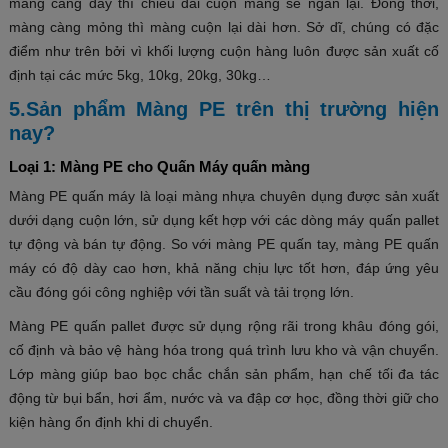
màng càng dày thì chiều dài cuộn màng sẽ ngắn lại. Đồng thời,
màng càng mỏng thì màng cuộn lại dài hơn. Sở dĩ, chúng có đặc
điểm như trên bởi vì khối lượng cuộn hàng luôn được sản xuất cố
định tại các mức 5kg, 10kg, 20kg, 30kg…
5.
Sản phẩm Màng PE trên thị trường hiện
nay?
Loại 1: Màng PE cho Quấn Máy quấn màng
Màng PE quấn máy là loại màng nhựa chuyên dụng được sản xuất
dưới dạng cuộn lớn, sử dụng kết hợp với các dòng máy quấn pallet
tự động và bán tự động. So với màng PE quấn tay, màng PE quấn
máy có độ dày cao hơn, khả năng chịu lực tốt hơn, đáp ứng yêu
cầu đóng gói công nghiệp với tần suất và tải trọng lớn.
Màng PE quấn pallet được sử dụng rộng rãi trong khâu đóng gói,
cố định và bảo vệ hàng hóa trong quá trình lưu kho và vận chuyển.
Lớp màng giúp bao bọc chắc chắn sản phẩm, hạn chế tối đa tác
động từ bụi bẩn, hơi ẩm, nước và va đập cơ học, đồng thời giữ cho
kiện hàng ổn định khi di chuyển.