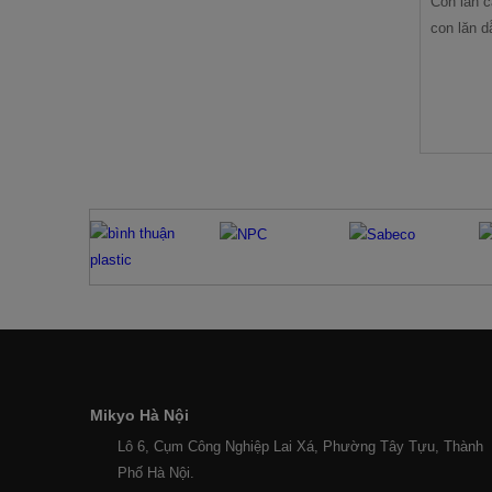
Con lăn c
con lăn d
dụng dẫn
băng dính
Mikyo Hà Nội
Lô 6, Cụm Công Nghiệp Lai Xá, Phường Tây Tựu, Thành
Phố Hà Nội.