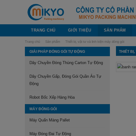
TRANG CHỦ
GIỚI THIỆU
SẢN PHẨM
Trang chủ
Sản phẩm
Thiết bị, vật tư và linh kiện máy đóng gói
GIẢI PHÁP ĐÓNG GÓI TỰ ĐỘNG
THIẾT BỊ
Dây Chuyền Đóng Thùng Carton Tự Động
Dây Chuyền Gấp, Đóng Gói Quần Áo Tự
Động
Robot Bốc Xếp Hàng Hóa
MÁY ĐÓNG GÓI
Máy Quấn Màng Pallet
Máy Đóng Đai Tự Động