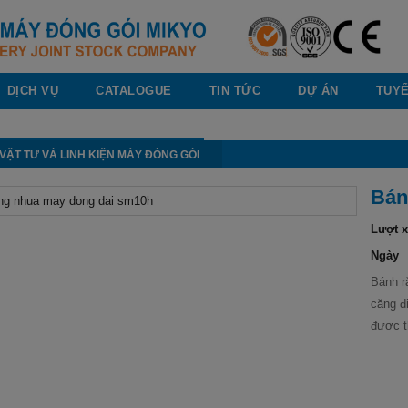
DỊCH VỤ
CATALOGUE
TIN TỨC
DỰ ÁN
TUY
, VẬT TƯ VÀ LINH KIỆN MÁY ĐÓNG GÓI
Bán
Lượt 
Ngày
Bánh r
căng đ
được t