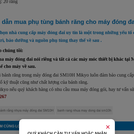
: 20 răng
dẫn mua phụ tùng bánh răng cho máy đóng đa
chọn nhà cung cấp máy đóng đai uy tín là một trong những yếu tố
trì, bảo dưỡng và nguồn phụ tùng thay thế về sau .
 chúng tôi:
a máy đóng đai nói riêng và tất cả các máy móc thiết bị khác tại
hế cho máy về sau.
i bánh răng trong máy đóng đai SM10H Mikyo luôn đảm bảo cung cấp b
ố kỹ thuật cũng như chất lượng của bánh răng.
ikyo nếu quý khách hàng có nhu cầu mua máy đóng gói, hay tư vấn sửa 
267
ánh răng nhựa máy đóng đai SM10H
banh rang nhua may dong dai sm10h
×
M CÙNG LOẠI
QUÝ KHÁCH CẦN TƯ VẤN HOẶC NHẬN