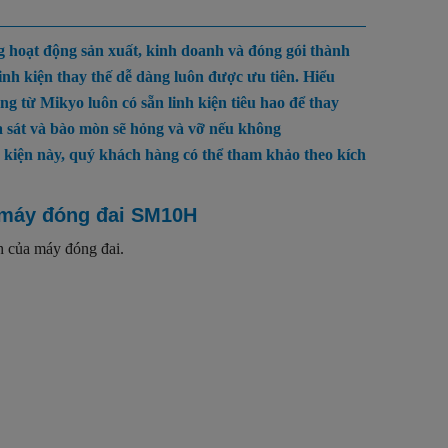
 hoạt động sản xuất, kinh doanh và đóng gói thành
nh kiện thay thế dễ dàng luôn được ưu tiên. Hiểu
 từ Mikyo luôn có sẵn linh kiện tiêu hao để thay
a sát và bào mòn sẽ hỏng và vỡ nếu không
h kiện này, quý khách hàng có thể tham khảo theo kích
g máy đóng đai SM10H
h của máy đóng đai.