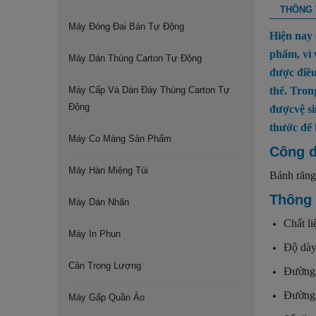
THÔNG T
Máy Đóng Đai Bán Tự Động
Hiện nay
phẩm, vì 
Máy Dán Thùng Carton Tự Động
được điề
Máy Cấp Và Dán Đáy Thùng Carton Tự
thế. Tron
Động
đượcvệ si
thước để 
Máy Co Màng Sản Phẩm
Công d
Máy Hàn Miệng Túi
Bánh răng
Thông 
Máy Dán Nhãn
Chất li
Máy In Phun
Độ dày
Cân Trọng Lượng
Đường 
Đường 
Máy Gấp Quần Áo