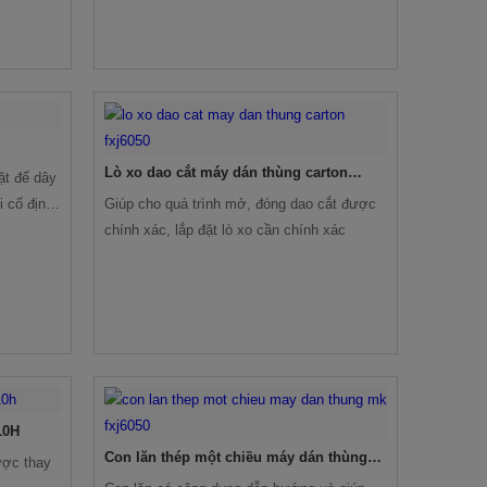
Lò xo dao cắt máy dán thùng carton
ặt để dây
FXJ6050
i cố định,
Giúp cho quá trình mở, đóng dao cắt được
 kiện này
chính xác, lắp đặt lò xo cần chính xác
10H
Con lăn thép một chiều máy dán thùng
ược thay
MK-FXJ6050