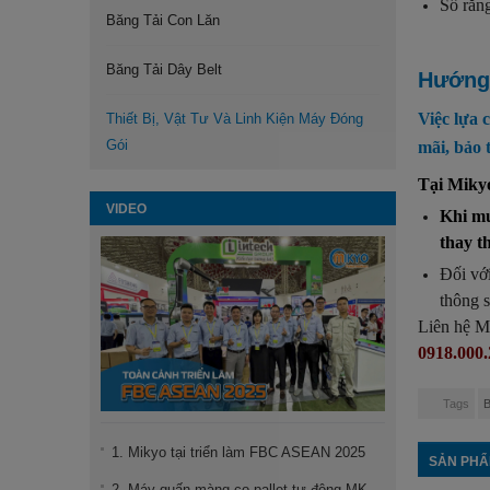
Số răng
Băng Tải Con Lăn
Băng Tải Dây Belt
Hướng 
Việc lựa 
Thiết Bị, Vật Tư Và Linh Kiện Máy Đóng
Gói
mãi, bảo 
Tại Mikyo
VIDEO
Khi mu
thay t
Đối vớ
thông s
Liên hệ M
0918.000.
Tags
B
1. Mikyo tại triển làm FBC ASEAN 2025
SẢN PHẨ
2. Máy quấn màng co pallet tự động MK-