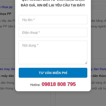
BÁO GIÁ, XIN ĐỂ LẠI YÊU CẦU TẠI ĐÂY!
nhựa PP
Dây đai nhựa PET
 dây đai PP đóng thùng chịu lực
Dây đai PET là loại dây đai bằng
đai PP bền bỉ, phù hợp nhiều ứng
sản xuất phục chủ yếu trong ngàn
 gói khác nhau. Đa dạng kích
gói, vận chuyển hàng hóa.
u sắc, đảm bảo tính linh hoạt
dụng.
TƯ VẤN MIỄN PHÍ
 máy dán thùng carton
Dao cắt băng dính máy dán thùn
 dán thùng Mikyo, chuyên sử dụng
Dao cắt băng keo, lưỡi cắt băng d
09818 808 795
Hotline:
dán thùng carton có độ chắc chắn
máy dán thùng carton là một vật tư
 thẩm mỹ khi sử dụng.
(consumer, spare parts) linh kiện cầ
của máy dán thùng.