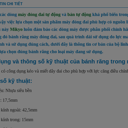
IN CHI TIẾT
 các dòng
máy đóng đai tự động
và
bán tự động
khá phổ biến trong
vậy việc lựa chọn một sản phẩm máy đóng đai phù hợp có nguồn li
u này
Mikyo
luôn đảm bảo các dòng máy được phân phối chính hãng
g đó bánh răng máy đóng đai, sau quá trình dài sử dụng do lực m
nh và sử dụng đúng cách, dưới đây là thông tin cơ bản của bộ lin
lựa chọn đúng bánh răng cho loại máy đang sử dụng.
ụng và thông số kỹ thuật của bánh răng tron
 có công dụng kéo và miết dây đai cho phù hợp với lực căng điều chỉn
số kỹ thuật:
ệu: Nhựa siêu bền
: 17,5mm
kính ngoài: 42,5mm
kính trong: 15mm