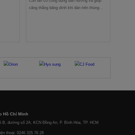
Con lăn có công dụng dẫn hướng và giúp
căng thẳng băng dính khi dán trên thùng
carton, thường dòng link kiện này ít khi cần
thay thế, tuy nhiên trong nhiều trường hợp
sử dụng không đúng cách khiến linh kiện
biến dạng cần thay thế.
o Hồ Chí Minh
ô B, đường số 2A, KCN Đồng An, P. Bình Hòa, TP. HCM
iện thoại: 0246 325 76 28