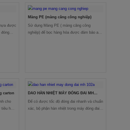
Màng PE (màng căng công nghiệp)
 nhựa được
Sử dụng Màng PE ( màng căng công
h đóng
nghiệp) để bọc hàng hóa được đảm bảo an
toàn tuyệt đối, tránh bị xô lệch, đổ vỡ, trầy
xước trong quá trình di chuyển, lưu kho.
g carton
DAO HÀN NHIỆT MÁY ĐÓNG ĐAI MH
102A
ính cho
Để có được tốc độ đóng đai nhanh và chuẩn
 tiêu hao
xác, bộ phận hàn nhiệt trong máy đóng đai
n thiết
đóng vai trò quan trọng trong việc quyết định
số lượng hàng có thể đạt được trong
khoảng thời gian nhất định.