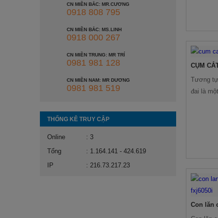
CN MIỀN BẮC: MR.CƯƠNG
0918 808 795
CN MIỀN BẮC: MS.LINH
0918 000 267
CN MIỀN TRUNG: MR TRÍ
0981 981 128
CỤM CẮT
Tương tự 
CN MIỀN NAM: MR DƯƠNG
0981 981 519
đai là mộ
dịnh loại
hay chậm
THỐNG KÊ TRUY CẬP
độ hàn và
Online
: 3
dùng có đ
Tổng
: 1.164.141 - 424.619
IP
: 216.73.217.23
Con lăn 
FXJ6050I