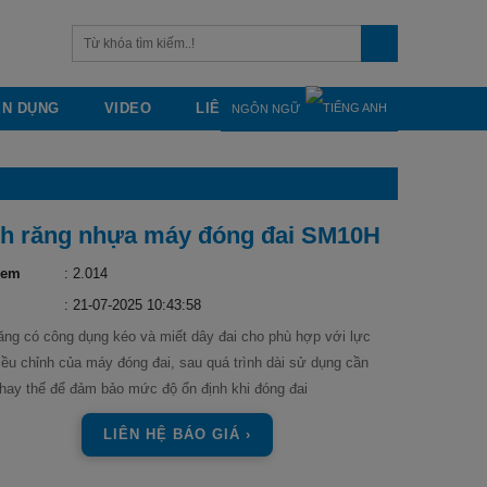
ỂN DỤNG
VIDEO
LIÊN HỆ
NGÔN NGỮ
h răng nhựa máy đóng đai SM10H
xem
: 2.014
: 21-07-2025 10:43:58
ăng có công dụng kéo và miết dây đai cho phù hợp với lực
iều chỉnh của máy đóng đai, sau quá trình dài sử dụng cần
hay thế để đảm bảo mức độ ổn định khi đóng đai
LIÊN HỆ BÁO GIÁ ›