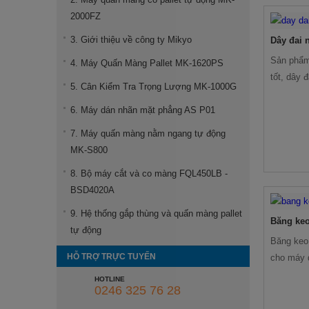
2000FZ
3. Giới thiệu về công ty Mikyo
Dây đai 
Sản phẩm
4. Máy Quấn Màng Pallet MK-1620PS
tốt, dây 
5. Cân Kiểm Tra Trọng Lượng MK-1000G
dụng đóng
6. Máy dán nhãn mặt phẳng AS P01
thước, mà
trong sử 
7. Máy quấn màng nằm ngang tự động
MK-S800
8. Bộ máy cắt và co màng FQL450LB -
BSD4020A
9. Hệ thống gắp thùng và quấn màng pallet
Băng keo
tự động
Băng keo
HỖ TRỢ TRỰC TUYẾN
cho máy 
và tối ưu
HOTLINE
0246 325 76 28