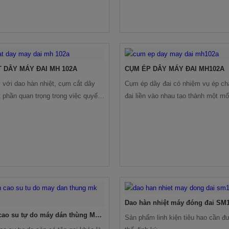
 DÂY MÁY ĐAI MH 102A
CỤM ÉP DÂY MÁY ĐAI MH102A
với dao hàn nhiệt, cụm cắt dây
Cụm ép dây đai có nhiệm vụ ép ch
t phần quan trọng trong việc quyết
đai liền vào nhau tạo thành một mố
 máy đóng đai đó có tốc độ nhanh
sau một thời gian thực sự lâu linh
 bao nhiêu. Những loại máy có tốc
sẽ cần được thay thế.
 cắt nhanh sẽ giúp cho người tiêu
ược sản lượng tốt nhất.
Dao hàn nhiệt máy đóng đai SM
cao su tự do máy dán thùng MK-
Sản phẩm linh kiện tiêu hao cần đ