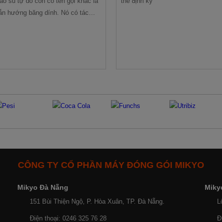
ao su tự do còn có tên gọi khác là
thế định kỳ
ẫn hướng băng dính. Nó có tác
 hướng và miết băng dính sao cho
 bám đủ chắc vào thùng carton.
CÔNG TY CỔ PHẦN MÁY ĐÓNG GÓI MIKYO
Mikyo Đà Nẵng
Miky
151 Bùi Thiện Ngộ, P. Hòa Xuân, TP. Đà Nẵng.
L
Điện thoại: 0246 325 76 28
Đ