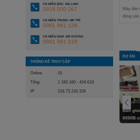
CN MIỀN BẮC: MS.LINH
0918 000 267
Máy dán 
dòng sản
CN MIỀN TRUNG: MR TRÍ
Mikyo
0981 981 128
CN MIỀN NAM: MR DƯƠNG
0981 981 519
DỰ ÁN
THỐNG KÊ TRUY CẬP
Online
: 15
Tổng
: 1.160.160 - 424.619
IP
: 216.73.216.159
Bàn gia
6050B c
ng cho
linh kiệ
Lợi ích máy đóng đai tự động WG-
22XN cho doanh nghiệp sản xuất thủy