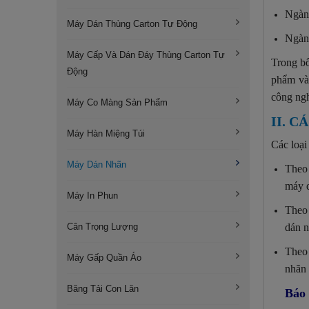
Ngành
Máy Dán Thùng Carton Tự Động
Ngành
Máy Cấp Và Dán Đáy Thùng Carton Tự
Trong bố
Động
phẩm và 
công ngh
Máy Co Màng Sản Phẩm
II. 
Máy Hàn Miệng Túi
Các loại
Máy Dán Nhãn
Theo
máy d
Máy In Phun
Theo 
Cân Trọng Lượng
dán n
Theo 
Máy Gấp Quần Áo
nhãn 
Băng Tải Con Lăn
Báo 