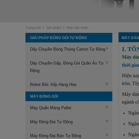
Trang chủ
Sản phẩm
Máy dán nhãn
GIẢI PHÁP ĐÓNG GÓI TỰ ĐỘNG
MÁY DÁN
I. T
Dây Chuyền Đóng Thùng Carton Tự Động
Máy dá
Dây Chuyền Gấp, Đóng Gói Quần Áo Tự
thời gi
Động
Hiện nay
tròn. Tù
Robot Bốc Xếp Hàng Hóa
Máy dán 
MÁY ĐÓNG GÓI
ngành c
Máy Quấn Màng Pallet
Ngàn
Máy Đóng Đai Tự Động
Ngàn
Ngành
Máy Đóng Đai Bán Tự Động