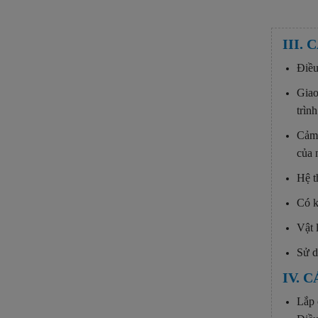
sản
III.
Điều
Giao
trìn
Cảm 
của 
Hệ t
Có k
Vật 
Sử d
IV. 
Lắp 