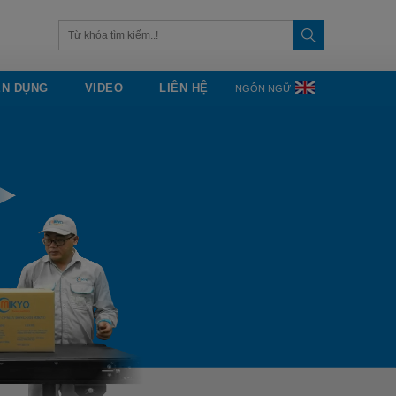
ỂN DỤNG
VIDEO
LIÊN HỆ
NGÔN NGỮ