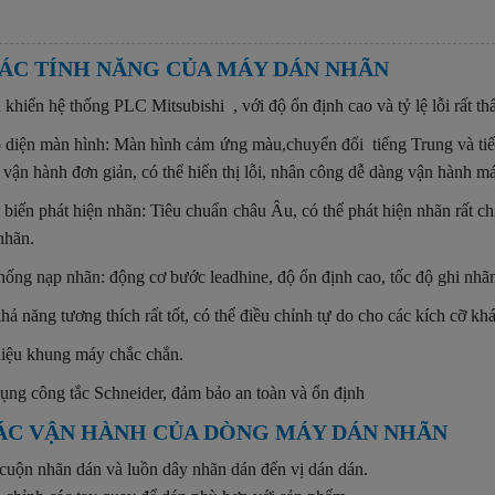
 CÁC TÍNH NĂNG CỦA MÁY DÁN NHÃN
 khiển hệ thống PLC Mitsubishi , với độ ổn định cao và tỷ lệ lỗi rất th
 diện màn hình: Màn hình cảm ứng màu,chuyển đổi tiếng Trung và ti
h vận hành đơn giản, có thể hiển thị lỗi, nhân công dễ dàng vận hành m
biến phát hiện nhãn: Tiêu chuẩn châu Âu, có thể phát hiện nhãn rất ch
nhãn.
hống nạp nhãn: động cơ bước leadhine, độ ổn định cao, tốc độ ghi nhã
hả năng tương thích rất tốt, có thể điều chỉnh tự do cho các kích cỡ k
liệu khung máy chắc chắn.
ụng công tắc Schneider, đảm bảo an toàn và ổn định
CÁC VẬN HÀNH CỦA DÒNG MÁY DÁN NHÃN
cuộn nhãn dán và luồn dây nhãn dán đến vị dán dán.