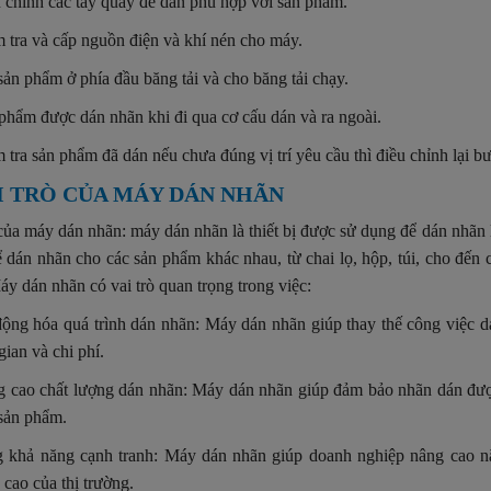
 chỉnh các tay quay để dán phù hợp với sản phẩm.
 tra và cấp nguồn điện và khí nén cho máy.
sản phẩm ở phía đầu băng tải và cho băng tải chạy.
phẩm được dán nhãn khi đi qua cơ cấu dán và ra ngoài.
 tra sản phẩm đã dán nếu chưa đúng vị trí yêu cầu thì điều chỉnh lại b
AI TRÒ CỦA MÁY DÁN NHÃN
 của máy dán nhãn: máy dán nhãn là thiết bị được sử dụng để dán nhãn
 dán nhãn cho các sản phẩm khác nhau, từ chai lọ, hộp, túi, cho đến 
Máy dán nhãn có vai trò quan trọng trong việc:
ộng hóa quá trình dán nhãn: Máy dán nhãn giúp thay thế công việc dá
gian và chi phí.
 cao chất lượng dán nhãn: Máy dán nhãn giúp đảm bảo nhãn dán được
sản phẩm.
 khả năng cạnh tranh: Máy dán nhãn giúp doanh nghiệp nâng cao nă
 cao của thị trường.