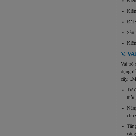
Điều
Kiểm
Đặt 
Sản 
Kiểm
V. V
Vai trò
dụng để
cây,...
Tự đ
thời 
Nâng
cho 
Tăng
càng