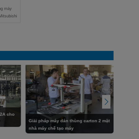
ng máy
itsubishi
02A cho
Giải pháp máy dán thùng carton 2 mặt
Dây chu
nhà máy chế tạo máy
nghiệp s