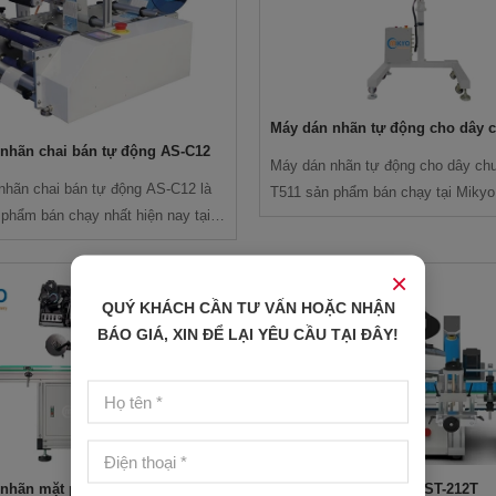
Máy dán nhãn tự động cho dây 
nhãn chai bán tự động AS-C12
GS - T511
Máy dán nhãn tự động cho dây ch
nhãn chai bán tự động AS-C12 là
T511 sản phẩm bán chạy tại Mikyo
phẩm bán chạy nhất hiện nay tại
×
QUÝ KHÁCH CẦN TƯ VẤN HOẶC NHẬN
BÁO GIÁ, XIN ĐỂ LẠI YÊU CẦU TẠI ĐÂY!
nhãn mặt phẳng - GST T113
Máy dán nhãn chai - GST-212T