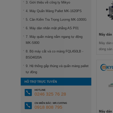
3. Giới thiệu về công ty Mikyo
4. Máy Quấn Màng Pallet MK-1620PS
5. Cân Kiểm Tra Trọng Lượng MK-1000G
6. Máy dán nhãn mặt phẳng AS P01
Máy dán 
7. Máy quấn màng nằm ngang tự động
MK-S800
Máy dán 
dòng sản 
8. Bộ máy cắt và co màng FQL450LB -
Mikyo
BSD4020A
9. Hệ thống gắp thùng và quấn màng pallet
tự động
HỖ TRỢ TRỰC TUYẾN
HOTLINE
0246 325 76 28
CN MIỀN BẮC: MR.CƯƠNG
0918 808 795
Máy dán 