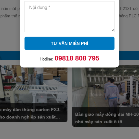
nhãn mặt phẳng - GST T113 là
Máy dán nhãn chai - GST-212T dò
 phẩm thế mạnh mới gia nhập
sử dụng Điều khiển hệ thống PLC M
TƯ VẤN MIỄN PHÍ
09818 808 795
Hotline:
o máy dán thùng carton FXJ-
Bàn giao máy đóng đai MH-1
ho doanh nghiệp sản xuất
nhà máy sản xuất ô tô
n ô tô