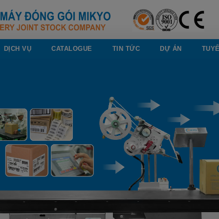
DỊCH VỤ
CATALOGUE
TIN TỨC
DỰ ÁN
TUY