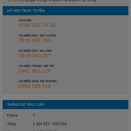
HỖ TRỢ TRỰC TUYẾN
HOTLINE
0246 325 76 28
CN MIỀN BẮC: MR.CƯƠNG
0918 808 795
CN MIỀN BẮC: MS.LINH
0918 000 267
CN MIỀN TRUNG: MR TRÍ
0981 981 128
CN MIỀN NAM: MR DƯƠNG
0981 981 519
THỐNG KÊ TRUY CẬP
Online
: 7
Tổng
: 1.164.522 - 424.619