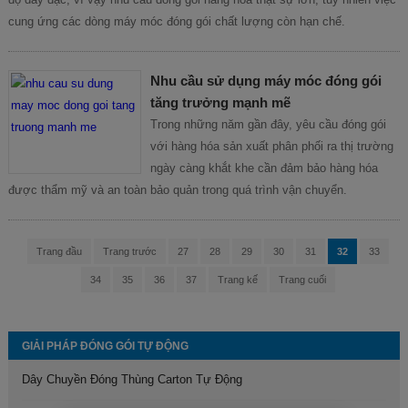
cung ứng các dòng máy móc đóng gói chất lượng còn hạn chế.
Nhu cầu sử dụng máy móc đóng gói
tăng trưởng mạnh mẽ
Trong những năm gần đây, yêu cầu đóng gói
với hàng hóa sản xuất phân phối ra thị trường
ngày càng khắt khe cần đảm bảo hàng hóa
được thẩm mỹ và an toàn bảo quản trong quá trình vận chuyển.
Trang đầu
Trang trước
27
28
29
30
31
32
33
34
35
36
37
Trang kế
Trang cuối
GIẢI PHÁP ĐÓNG GÓI TỰ ĐỘNG
Dây Chuyền Đóng Thùng Carton Tự Động