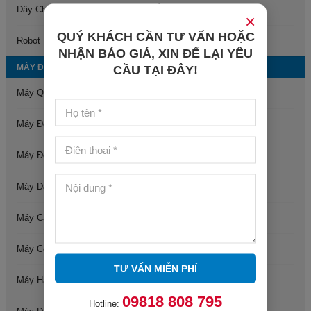
Dây Chuyền Gấp, Đóng Gói Quần Áo Tự Động
×
QUÝ KHÁCH CẦN TƯ VẤN HOẶC
Robot Bốc Xếp Hàng Hóa
NHẬN BÁO GIÁ, XIN ĐỂ LẠI YÊU
MÁY ĐÓNG GÓI
CẦU TẠI ĐÂY!
Máy Quấn Màng Pallet
Máy Đóng Đai Tự Động
Máy Đóng Đai Bán Tự Động
Máy Dán Thùng Carton Tự Động
Máy Cấp Và Dán Đáy Thùng Carton Tự Động
Máy Co Màng Sản Phẩm
TƯ VẤN MIỄN PHÍ
Máy Hàn Miệng Túi
09818 808 795
Hotline: