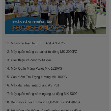
1. Mikyo tại triển làm FBC ASEAN 2025
2. Máy quấn màng co pallet tự động MK-2000FZ
3. Giới thiệu về công ty Mikyo
4. Máy Quấn Màng Pallet MK-1620PS
5. Cân Kiểm Tra Trọng Lượng MK-1000G
6. Máy dán nhãn mặt phẳng AS P01
7. Máy quấn màng nằm ngang tự động MK-S800
8. Bộ máy cắt và co màng FQL450LB - BSD4020A
9. Hệ thống gắp thùng và quấn màng pallet tự động