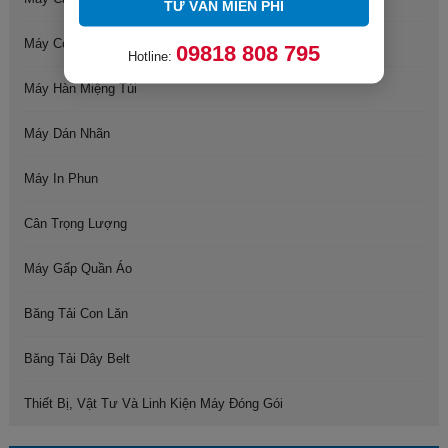
TƯ VẤN MIỄN PHÍ
Máy Co Màng Sản Phẩm
09818 808 795
Hotline:
Máy Hàn Miệng Túi
Máy Dán Nhãn
Máy In Phun
Cân Trọng Lượng
Máy Gấp Quần Áo
Băng Tải Con Lăn
Băng Tải Dây Belt
Thiết Bị, Vật Tư Và Linh Kiện Máy Đóng Gói