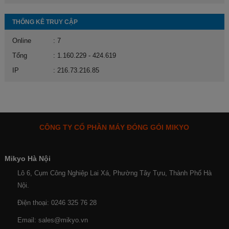
THỐNG KÊ TRUY CẬP
Online
: 7
Tổng
: 1.160.229 - 424.619
IP
: 216.73.216.85
CÔNG TY CỔ PHẦN MÁY ĐÓNG GÓI MIKYO
Mikyo Hà Nội
Lô 6, Cụm Công Nghiệp Lai Xá, Phường Tây Tựu, Thành Phố Hà
Nội.
Điện thoại: 0246 325 76 28
Email: sales@mikyo.vn