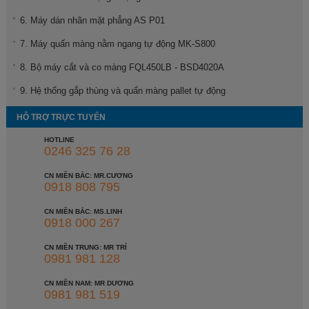
6. Máy dán nhãn mặt phẳng AS P01
7. Máy quấn màng nằm ngang tự động MK-S800
8. Bộ máy cắt và co màng FQL450LB - BSD4020A
9. Hệ thống gắp thùng và quấn màng pallet tự động
HỖ TRỢ TRỰC TUYẾN
HOTLINE
0246 325 76 28
CN MIỀN BẮC: MR.CƯƠNG
0918 808 795
CN MIỀN BẮC: MS.LINH
0918 000 267
CN MIỀN TRUNG: MR TRÍ
0981 981 128
CN MIỀN NAM: MR DƯƠNG
0981 981 519