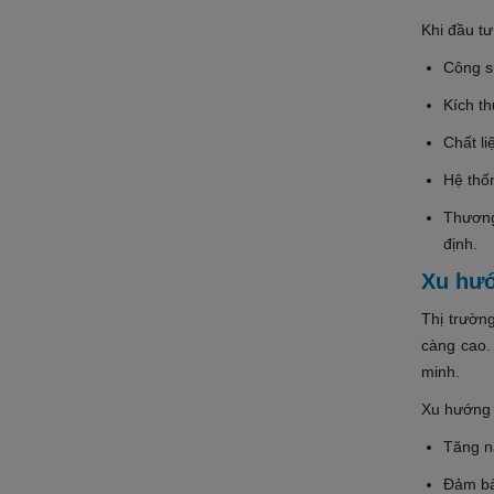
Khi đầu tư
Công s
Kích t
Chất li
Hệ thốn
Thương
định.
Xu hướ
Thị trườn
càng cao.
minh.
Xu hướng 
Tăng n
Đảm bả