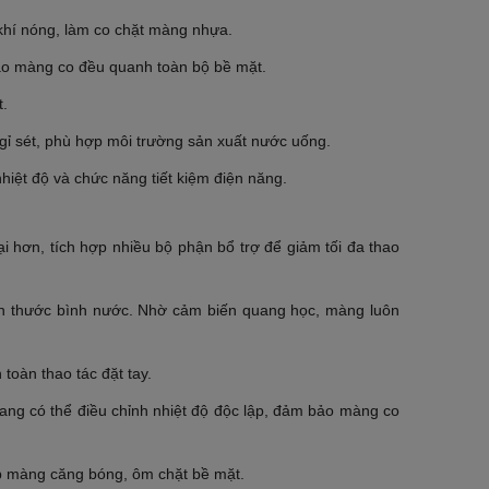
 khí nóng, làm co chặt màng nhựa.
bảo màng co đều quanh toàn bộ bề mặt.
t.
gỉ sét, phù hợp môi trường sản xuất nước uống.
iệt độ và chức năng tiết kiệm điện năng.
 hơn, tích hợp nhiều bộ phận bổ trợ để giảm tối đa thao
ch thước bình nước. Nhờ cảm biến quang học, màng luôn
toàn thao tác đặt tay.
ang có thể điều chỉnh nhiệt độ độc lập, đảm bảo màng co
úp màng căng bóng, ôm chặt bề mặt.