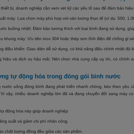
 thiết bị, doanh nghiệp cần xem xét kỹ các yếu tố sau để đảm bảo hiệu
uất máy: Lựa chọn máy phù hợp với sản lượng thực tế (ví dụ: 500, 1.0
hước buồng nhiệt: Đảm bảo tương thích với loại bình đang sử dụng, gi
ệu khung máy: Ưu tiên inox 304 hoặc thép sơn tĩnh điện để chống gỉ sét
g điều khiển: Giao diện dễ sử dụng, có khả năng điều chỉnh nhiệt độ l
 hiệu và dịch vụ hậu mãi: Nên chọn nhà cung cấp uy tín, có chính 
ng tự động hóa trong đóng gói bình nước
g nước uống đóng bình đang phát triển nhanh chóng, kéo theo yêu cầ
 Vì vậy, nhiều doanh nghiệp lớn đã và đang chuyển đổi sang máy co
tự động hóa này giúp doanh nghiệp:
ăng suất và giảm chi phí nhân công.
o chất lượng đồng đều giữa các sản phẩm.