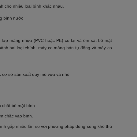
h cho nhiều loại bình khác nhau.
o lớp màng nhựa (PVC hoặc PE) co lại và ôm sát bề mặt
thành hai loại chính: máy co màng bán tự động và máy co
c cơ sở sản xuất quy mô vừa và nhỏ:
m chặt bề mặt bình.
m chắc vào bình.
 nhanh gấp nhiều lần so với phương pháp dùng súng khò thủ