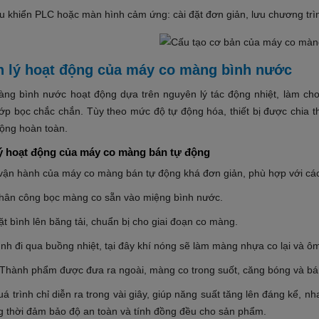
u khiển PLC hoặc màn hình cảm ứng: cài đặt đơn giản, lưu chương trìn
 lý hoạt động của máy co màng bình nước
ng bình nước hoạt động dựa trên nguyên lý tác động nhiệt, làm ch
 lớp bọc chắc chắn. Tùy theo mức độ tự động hóa, thiết bị được chia 
ộng hoàn toàn.
ý hoạt động của máy co màng bán tự động
 vận hành của máy co màng bán tự động khá đơn giản, phù hợp với cá
hân công bọc màng co sẵn vào miệng bình nước.
t bình lên băng tải, chuẩn bị cho giai đoạn co màng.
nh đi qua buồng nhiệt, tại đây khí nóng sẽ làm màng nhựa co lại và ô
Thành phẩm được đưa ra ngoài, màng co trong suốt, căng bóng và bá
á trình chỉ diễn ra trong vài giây, giúp năng suất tăng lên đáng kể,
g thời đảm bảo độ an toàn và tính đồng đều cho sản phẩm.