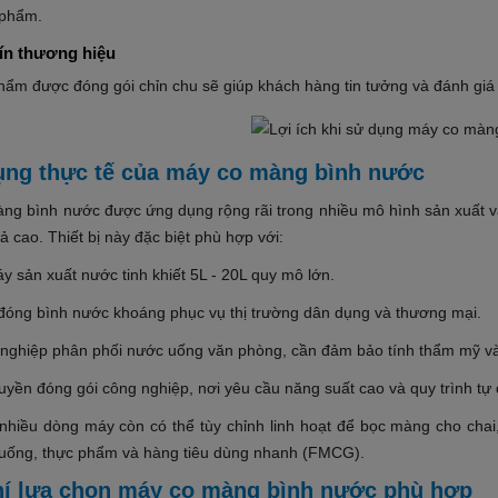
 phẩm.
tín thương hiệu
hẩm được đóng gói chỉn chu sẽ giúp khách hàng tin tưởng và đánh giá
ng thực tế của máy co màng bình nước
ng bình nước được ứng dụng rộng rãi trong nhiều mô hình sản xuất v
ả cao. Thiết bị này đặc biệt phù hợp với:
 sản xuất nước tinh khiết 5L - 20L quy mô lớn.
đóng bình nước khoáng phục vụ thị trường dân dụng và thương mại.
nghiệp phân phối nước uống văn phòng, cần đảm bảo tính thẩm mỹ và
uyền đóng gói công nghiệp, nơi yêu cầu năng suất cao và quy trình tự 
 nhiều dòng máy còn có thể tùy chỉnh linh hoạt để bọc màng cho cha
uống, thực phẩm và hàng tiêu dùng nhanh (FMCG).
hí lựa chọn máy co màng bình nước phù hợp