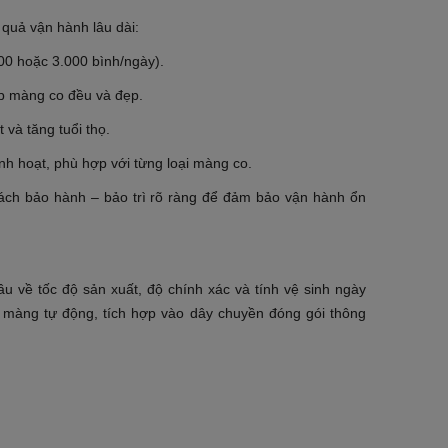
 quả vận hành lâu dài:
00 hoặc 3.000 bình/ngày).
úp màng co đều và đẹp.
 và tăng tuổi thọ.
inh hoạt, phù hợp với từng loại màng co.
sách bảo hành – bảo trì rõ ràng để đảm bảo vận hành ổn
u về tốc độ sản xuất, độ chính xác và tính vệ sinh ngày
 màng tự động, tích hợp vào dây chuyền đóng gói thông