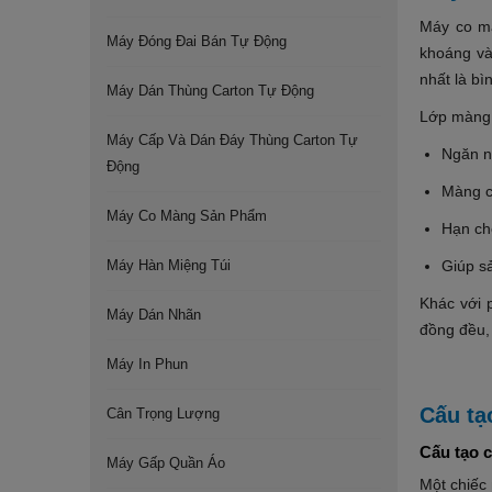
Máy co mà
Máy Đóng Đai Bán Tự Động
khoáng và
nhất là bì
Máy Dán Thùng Carton Tự Động
Lớp màng
Máy Cấp Và Dán Đáy Thùng Carton Tự
Ngăn n
Động
Màng c
Máy Co Màng Sản Phẩm
Hạn ch
Máy Hàn Miệng Túi
Giúp s
Khác với 
Máy Dán Nhãn
đồng đều, 
Máy In Phun
Cấu tạ
Cân Trọng Lượng
Cấu tạo 
Máy Gấp Quần Áo
Một chiếc