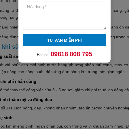
 xuất nhỏ.
màng tự động: tích hợp băng tải, cảm biến và hệ thống cấp màng, g
lượng hàng nghìn bình mỗi ngày.
àng nhiệt dùng điện: phổ biến nhất, dễ lắp đặt, chi phí vận hành ổn đị
àng dùng gas: công suất lớn hơn, tiết kiệm chi phí năng lượng trong 
TƯ VẤN MIỄN PHÍ
h khi sử dụng máy co màng bình nước
09818 808 795
Hotline:
g suất sản xuất
ất vài phút cho mỗi bình nước bằng phương pháp thủ công, máy co m
iệp nâng cao năng suất, đáp ứng đơn hàng lớn trong thời gian ngắn.
 chi phí nhân công
 thể thay thế công việc của 3 - 5 người, giảm chi phí thuê lao động dà
tính thẩm mỹ và đồng đều
đầu ra luôn bóng, đẹp, không nhăn nhúm, tạo ấn tượng chuyên nghiệp
ệ sinh
ọc kín miệng bình, ngăn chặn bụi, côn trùng và vi khuẩn xâm nhập. Đâ