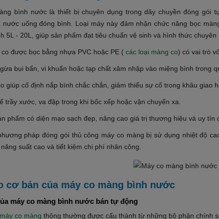
ng bình nước là thiết bị chuyên dụng trong dây chuyền đóng gói t
 nước uống đóng bình. Loại máy này đảm nhận chức năng bọc màng c
nh 5L - 20L, giúp sản phẩm đạt tiêu chuẩn vệ sinh và hình thức chuyên 
 co được bọc bằng nhựa PVC hoặc PE (
các loại màng co
) có vai trò 
gừa bụi bẩn, vi khuẩn hoặc tạp chất xâm nhập vào miệng bình trong qu
o giúp cố định nắp bình chắc chắn, giảm thiểu sự cố trong khâu giao 
ế trầy xước, va đập trong khi bốc xếp hoặc vận chuyển xa.
ản phẩm có diện mạo sạch đẹp, nâng cao giá trị thương hiệu và uy tín
phương pháp đóng gói thủ công máy co màng bị sử dụng nhiệt độ ca
năng suất cao và tiết kiệm chi phí nhân công.
o cơ bản của máy co màng bình nước
của máy co màng bình nước bán tự động
máy co màng
thông thường được cấu thành từ những bộ phận chính s