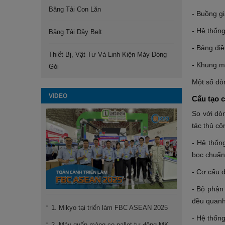
Băng Tải Con Lăn
- Buồng gi
- Hệ thốn
Băng Tải Dây Belt
- Bảng điề
Thiết Bị, Vật Tư Và Linh Kiện Máy Đóng
- Khung má
Gói
Một số dò
VIDEO
Cấu tạo 
So với dò
tác thủ cô
- Hệ thốn
bọc chuẩn 
- Cơ cấu đ
- Bộ phận
đều quanh
1. Mikyo tại triển làm FBC ASEAN 2025
- Hệ thống
2. Máy quấn màng co pallet tự động MK-