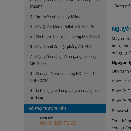
- Bảng điề
2000FZ
3. Giới thiệu về công ty Mikyo
4. Máy Quấn Màng Pallet MK-1620PS
Nguyên
5. Cân Kiểm Tra Trọng Lượng MK-1000G
Máy co mà
bình, tạo
6. Máy dán nhãn mặt phẳng AS P01
màng tự đ
7. Máy quấn màng nằm ngang tự động
Nguyên l
MK-S800
Quy trình
8. Bộ máy cắt và co màng FQL450LB -
BSD4020A
Bước 1: N
9. Hệ thống gắp thùng và quấn màng pallet
Bước 2: Đặ
tự động
Bước 3: Bì
HỖ TRỢ TRỰC TUYẾN
Buowcs4: 
HOTLINE
Toàn bộ qu
0246 325 76 28
công, đồn