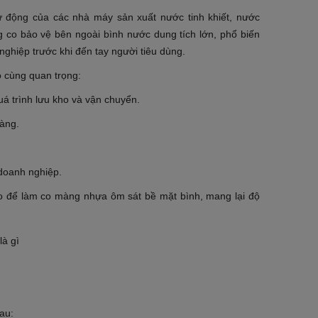
ự động của các nhà máy sản xuất nước tinh khiết, nước
o bảo vệ bên ngoài bình nước dung tích lớn, phổ biến
nghiệp trước khi đến tay người tiêu dùng.
vô cùng quan trọng:
á trình lưu kho và vận chuyển.
hàng.
 doanh nghiệp.
o để làm co màng nhựa ôm sát bề mặt bình, mang lại độ
au: