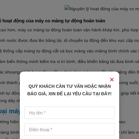
ý hoạt động của máy co màng tự động hoàn toàn
cao hơn, máy co màng tự động hoàn toàn vận hành khép kín, phù hợp 
ình nước được đưa lên băng tải, di chuyển tự động đến khu vực cấp m
ệ thống cấp màng tự động cắt và bọc màng vào miệng bình chính xác t
m biến thông minh kiểm tra vị trí bình, điều khiển băng tải đưa bình v
ác khoang nhiệt hoạt động đồng thời, làm màng co đều từ miệng đến 
×
ình thành phẩm đi qua bộ phận làm mát, giúp màng trở nên trong suốt,
QUÝ KHÁCH CẦN TƯ VẤN HOẶC NHẬN
ình tự động hoàn toàn, máy không cần nhân công đứng máy, giúp tiết k
BÁO GIÁ, XIN ĐỂ LẠI YÊU CẦU TẠI ĐÂY!
rong dây chuyền sản xuất nước uống đóng bình hiện đại.
oại máy co màng bình nước
rường hiện nay, máy co màng bình nước có nhiều loại khác nhau:
màng bình 20L bán tự động: nhân công bọc màng trước, máy chỉ làm nh