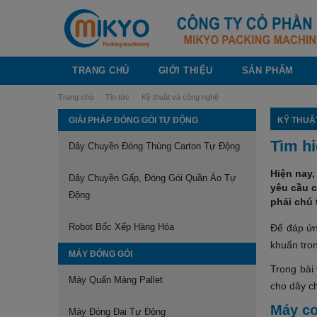
TRANG CHỦ
GIỚI THIỆU
SẢN PHẨM
Trang chủ
Tin tức
Kỹ thuật và công nghệ
GIẢI PHÁP ĐÓNG GÓI TỰ ĐỘNG
KỸ THUẬ
Tìm h
Dây Chuyền Đóng Thùng Carton Tự Động
Hiện nay,
Dây Chuyền Gấp, Đóng Gói Quần Áo Tự
yêu cầu 
Động
phải chú 
Robot Bốc Xếp Hàng Hóa
Để đáp ứn
khuẩn tron
MÁY ĐÓNG GÓI
Trong bài
Máy Quấn Màng Pallet
cho dây c
Máy co
Máy Đóng Đai Tự Động