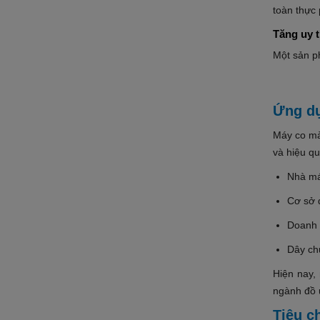
toàn thực
Tăng uy 
Một sản p
Ứng dụ
Máy co mà
và hiệu qu
Nhà máy
Cơ sở 
Doanh 
Dây ch
Hiện nay,
ngành đồ 
Tiêu c