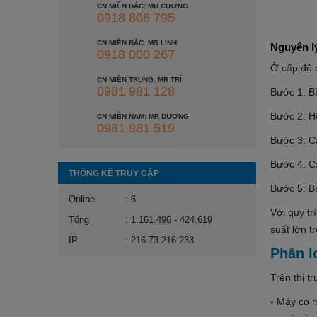
CN MIỀN BẮC: MR.CƯƠNG
0918 808 795
CN MIỀN BẮC: MS.LINH
Nguyên l
0918 000 267
Ở cấp độ 
CN MIỀN TRUNG: MR TRÍ
0981 981 128
Bước 1: B
Bước 2: H
CN MIỀN NAM: MR DƯƠNG
0981 981 519
Bước 3: Cả
Bước 4: C
THỐNG KÊ TRUY CẬP
Bước 5: B
Online
: 6
Với quy tr
Tổng
: 1.161.496 - 424.619
suất lớn t
IP
: 216.73.216.233
Phân l
Trên thị t
- Máy co 