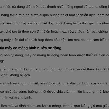
a nhiệt: sử dụng điện trở hoặc thanh nhiệt hồng ngoại để tạo ra luồng
g băng tải: đưa bình nước đi qua buồng nhiệt một cách ổn định, đảm 
u khiển: cho phép cài đặt nhiệt độ, tốc độ băng tải và thời gian gia nhiệ
y: chế tạo từ thép sơn tĩnh điện hoặc inox, vừa chắc chắn vừa chống 
ng máy hiện đại còn tích hợp thêm bộ phận làm mát nhanh, cảm biến nh
của máy co màng bình nước tự động
ng bán tự động, máy co màng tự động hoàn toàn được thiết kế hiện đại
ng:
g cấp màng tự động: màng co được cấp từ cuộn và cắt theo đúng kí
vị trí, không bị lệch.
ưa bình vào buồng nhiệt: bình được băng tải đẩy tự động, loại bỏ hoàn 
 co nhiệt đa vùng: buồng nhiệt được chia thành nhiều khoang, mỗi kho
 thân và miệng bình.
 làm mát và định hình: sau khi co màng, bình đi qua luồng gió mát gi