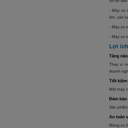
cơ sở sản
- Máy co 
lớn, sản 
- Máy co m
- Máy co m
Lợi íc
Tăng năn
Thay vì m
doanh ngh
Tiết kiệm
Một máy có
Đảm bảo 
Sản phẩm 
An toàn v
Màng co b