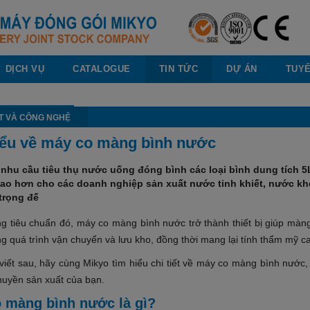
DỊCH VỤ
CATALOGUE
TIN TỨC
DỰ ÁN
TUY
T VÀ CÔNG NGHỆ
iểu về máy co màng bình nước
 nhu cầu tiêu thụ nước uống đóng bình các loại bình dung tích 5
cao hơn cho các doanh nghiệp sản xuất nước tinh khiết, nước 
trọng đế
g tiêu chuẩn đó, máy co màng bình nước trở thành thiết bị giúp màng
g quá trình vận chuyển và lưu kho, đồng thời mang lại tính thẩm mỹ c
 viết sau, hãy cùng Mikyo tìm hiểu chi tiết về máy co màng bình nước
huyền sản xuất của bạn.
 màng bình nước là gì?