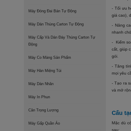
- Tối ưu 
Máy Đóng Đai Bán Tự Động
giá cao), 
Máy Dán Thùng Carton Tự Động
- Nâng ca
nhanh chón
Máy Cấp Và Dán Đáy Thùng Carton Tự
- Kiểm so
Động
cắt, giúp 
gói.
Máy Co Màng Sản Phẩm
- Tăng tí
Máy Hàn Miệng Túi
mọi yêu cầ
- Tạo ra 
Máy Dán Nhãn
và mở rộn
Máy In Phun
Cân Trọng Lượng
Cấu tạ
Mặc dù có
Máy Gấp Quần Áo
sau: