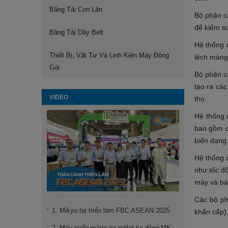
Băng Tải Con Lăn
Bộ phận c
để kiểm s
Băng Tải Dây Belt
Hệ thống 
Thiết Bị, Vật Tư Và Linh Kiện Máy Đóng
lệch màng 
Gói
Bộ phận cắ
tạo ra cá
VIDEO
thọ.
Hệ thống 
bao gồm c
biến dạng
Hệ thống 
như tốc độ
máy và báo
Các bộ ph
1. Mikyo tại triển làm FBC ASEAN 2025
khẩn cấp),
2. Máy quấn màng co pallet tự động MK-