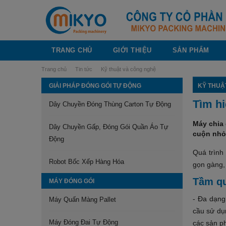
TRANG CHỦ
GIỚI THIỆU
SẢN PHẨM
Trang chủ
Tin tức
Kỹ thuật và công nghệ
GIẢI PHÁP ĐÓNG GÓI TỰ ĐỘNG
KỸ THUẬ
Tìm hi
Dây Chuyền Đóng Thùng Carton Tự Động
Máy chia 
Dây Chuyền Gấp, Đóng Gói Quần Áo Tự
cuộn nhỏ 
Động
Quá trình
Robot Bốc Xếp Hàng Hóa
gọn gàng,
Tầm qu
MÁY ĐÓNG GÓI
- Đa dạng
Máy Quấn Màng Pallet
cầu sử dụ
Máy Đóng Đai Tự Động
các sản p