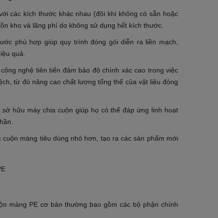
 với các kích thước khác nhau (đôi khi không có sẵn hoặc
tồn kho và lãng phí do không sử dụng hết kích thước.
ước phù hợp giúp quy trình đóng gói diễn ra liền mạch,
iệu quả.
công nghệ tiên tiến đảm bảo độ chính xác cao trong việc
ệch, từ đó nâng cao chất lượng tổng thể của vật liệu đóng
c sở hữu máy chia cuộn giúp họ có thể đáp ứng linh hoạt
phần.
ác cuộn màng tiêu dùng nhỏ hơn, tạo ra các sản phẩm mới
uộn màng PE cơ bản thường bao gồm các bộ phận chính