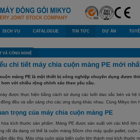
DỊCH VỤ
CATALOGUE
TIN TỨC
DỰ ÁN
TUY
T VÀ CÔNG NGHỆ
ểu chi tiết máy chia cuộn màng PE mới nhấ
cuộn màng PE là một thiết bị công nghiệp chuyên dụng được thi
hơn với chiều rộng chính xác theo yêu cầu.
 này được thực hiện bằng cách sử dụng các lưỡi dao sắc bén và hệ
 đồng đều và sẵn sàng cho các ứng dụng khác nhau. Cùng Mikyo tìm hiể
an trọng của máy chia cuộn màng PE
 hóa kích thước sản phẩm: Màng PE được sản xuất với các khổ lớn để
ng rất đa dạng có thể là cuộn màng 50cm cho máy quấn pallet, cuộn 
hẩm đặc thù. Máy chia cuộn giúp biến cuộn lớn thành mọi kích thước