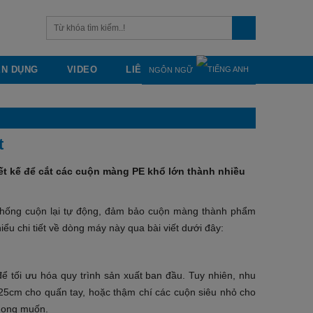
ỂN DỤNG
VIDEO
LIÊN HỆ
NGÔN NGỮ
t
ết kế để cắt các cuộn màng PE khổ lớn thành nhiều
 thống cuộn lại tự động, đảm bảo cuộn màng thành phẩm
u chi tiết về dòng máy này qua bài viết dưới đây:
 tối ưu hóa quy trình sản xuất ban đầu. Tuy nhiên, nhu
25cm cho quấn tay, hoặc thậm chí các cuộn siêu nhỏ cho
 mong muốn.