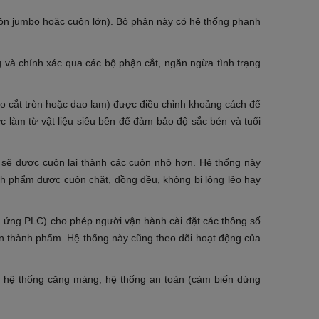
uộn jumbo hoặc cuộn lớn). Bộ phận này có hệ thống phanh
à chính xác qua các bộ phận cắt, ngăn ngừa tình trạng
dao cắt tròn hoặc dao lam) được điều chỉnh khoảng cách để
 làm từ vật liệu siêu bền để đảm bảo độ sắc bén và tuổi
ẻ sẽ được cuộn lại thành các cuộn nhỏ hơn. Hệ thống này
h phẩm được cuộn chặt, đồng đều, không bị lỏng lẻo hay
m ứng PLC) cho phép người vận hành cài đặt các thông số
uộn thành phẩm. Hệ thống này cũng theo dõi hoạt động của
t, hệ thống căng màng, hệ thống an toàn (cảm biến dừng