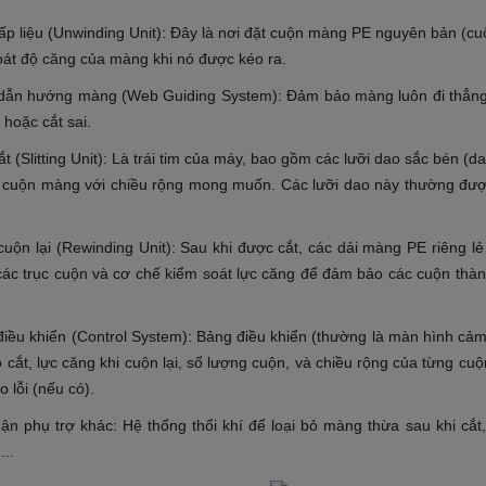
ấp liệu (Unwinding Unit): Đây là nơi đặt cuộn màng PE nguyên bản (c
oát độ căng của màng khi nó được kéo ra.
dẫn hướng màng (Web Guiding System): Đảm bảo màng luôn đi thẳng v
hoặc cắt sai.
t (Slitting Unit): Là trái tim của máy, bao gồm các lưỡi dao sắc bén (
c cuộn màng với chiều rộng mong muốn. Các lưỡi dao này thường được
cuộn lại (Rewinding Unit): Sau khi được cắt, các dải màng PE riêng l
ác trục cuộn và cơ chế kiểm soát lực căng để đảm bảo các cuộn thàn
.
điều khiển (Control System): Bảng điều khiển (thường là màn hình cả
 cắt, lực căng khi cuộn lại, số lượng cuộn, và chiều rộng của từng c
 lỗi (nếu có).
ận phụ trợ khác: Hệ thống thổi khí để loại bỏ màng thừa sau khi cắ
...