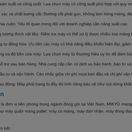
 sản xuất và công suất: Lựa chọn máy có công suất phù hợp với quy m
h xác và chất lượng cắt: Đường cắt phải gọn, không làm hỏng màng, đ
hia cuộn: Yếu tố quan trọng đối với doanh nghiệp cần năng suất cao.
 tương thích vật liệu: Kiểm tra máy có thể xử lý được nhiều loại màn
g tự động hóa: Ưu tiên các máy có khả năng điều khiển hiện đại, giả
ợng và độ bền của máy: Lựa chọn máy từ thương hiệu uy tín để đảm bảo
hỗ trợ sau bán hàng: Nhà cung cấp cần có dịch vụ bảo hành, bảo trì và
đầu tư và vận hành: Cân nhắc giữa chi phí mua ban đầu và chi phí vận 
lao động: Máy phải trang bị đầy đủ tính năng bảo vệ như nút dừng khẩ
ận
rò là đơn vị tiên phong trong ngành đóng gói tại Việt Nam, MIKYO man
như máy quấn màng pallet, máy co màng, máy dán nhãn, máy đóng đai
m kết: