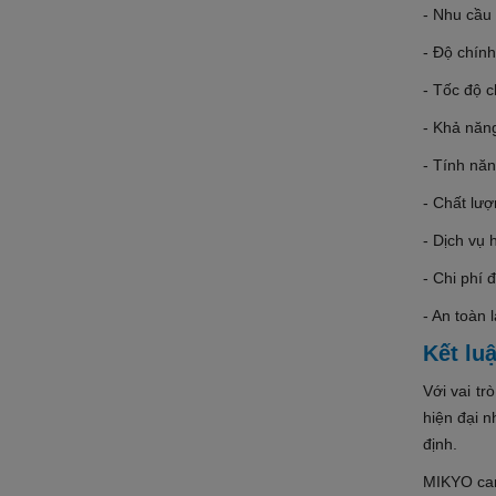
- Nhu cầu
- Độ chín
- Tốc độ c
- Khả năng
- Tính năn
- Chất lư
- Dịch vụ 
- Chi phí 
- An toàn 
Kết lu
Với vai t
hiện đại 
định.
MIKYO ca