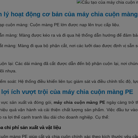
 lý hoạt động cơ bản của máy chia cuộn màng
ạp cuộn màng: Cuộn màng PE lớn được nạp lên trục cấp liệu.
ẫn màng: Màng được kéo ra và đi qua hệ thống dẫn hướng để đảm bả
t màng: Màng đi qua bộ phận cắt, nơi các lưỡi dao được định vị sẵn s
uộn lại: Các dải màng đã cắt được dẫn đến bộ phận cuộn lại, nơi chún
lõi nhựa.
ểm soát: Hệ thống điều khiển liên tục giám sát và điều chỉnh tốc độ,
lợi ích vượt trội của máy chia cuộn màng PE
h vực sản xuất và đóng gói,
máy chia cuộn màng PE
ngày càng trở th
hiệu quả vận hành và cải thiện chất lượng sản phẩm. Việc đầu tư vào 
 ra lợi thế cạnh tranh lâu dài cho doanh nghiệp. Cụ thể:
a chi phí sản xuất và vật liệu
cuộn màng PE giúp cắt và chia cuộn chính xác theo kích thước yêu cầu