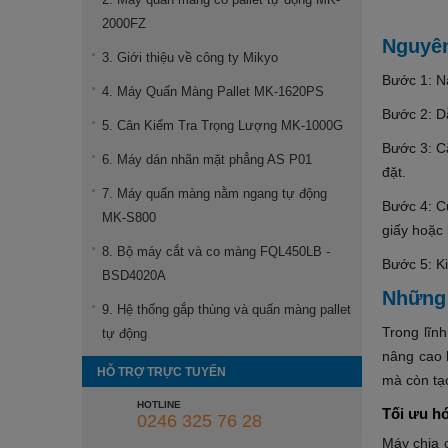
2000FZ
Nguyên
3. Giới thiệu về công ty Mikyo
Bước 1: N
4. Máy Quấn Màng Pallet MK-1620PS
Bước 2: D
5. Cân Kiểm Tra Trọng Lượng MK-1000G
Bước 3: Cắ
6. Máy dán nhãn mặt phẳng AS P01
đặt.
7. Máy quấn màng nằm ngang tự động
Bước 4: C
MK-S800
giấy hoặc 
8. Bộ máy cắt và co màng FQL450LB -
Bước 5: Ki
BSD4020A
Những 
9. Hệ thống gắp thùng và quấn màng pallet
Trong lĩn
tự động
nâng cao 
HỖ TRỢ TRỰC TUYẾN
mà còn tạo
HOTLINE
Tối ưu hó
0246 325 76 28
Máy chia 