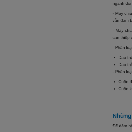
ngành đóng
- Máy chi
vẫn đảm bả
- Máy chi
can thiệp 
- Phân loạ
Dao tr
Dao thẳ
- Phân loạ
Cuộn đ
Cuộn ké
Những 
Để đảm bả