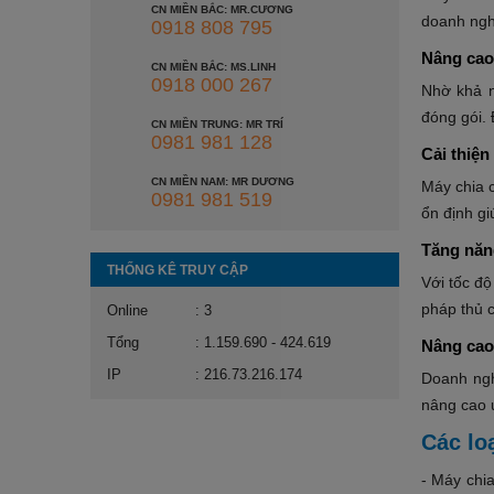
CN MIỀN BẮC: MR.CƯƠNG
doanh nghi
0918 808 795
Nâng cao 
CN MIỀN BẮC: MS.LINH
0918 000 267
Nhờ khả n
đóng gói.
CN MIỀN TRUNG: MR TRÍ
0981 981 128
Cải thiện
CN MIỀN NAM: MR DƯƠNG
Máy chia 
0981 981 519
ổn định gi
Tăng năn
THỐNG KÊ TRUY CẬP
Với tốc độ
pháp thủ c
Online
: 3
Tổng
: 1.159.690 - 424.619
Nâng cao
IP
: 216.73.216.174
Doanh ngh
nâng cao u
Các lo
- Máy chi