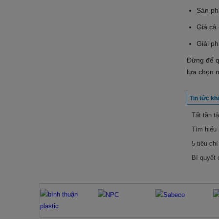
Sản ph
Giá cả 
Giải ph
Đừng để qu
lựa chọn 
Tin tức kh
Tất tần t
Tìm hiểu 
5 tiêu ch
Bí quyết 