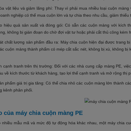
hóa vật liệu và giảm lãng phí: Thay vì phải mua nhiều loại cuộn màng
doanh nghiệp có thể mua cuộn lớn và tự chia theo nhu cầu, giảm thiểu 
o hiệu quả sản xuất và đóng gói: Có sẵn các cuộn màng với kích th
g, không bị gián đoạn do chờ đợi vật tư hoặc phải cắt thủ công kém h
át chất lượng sản phẩm đầu ra: Máy chia cuộn hiện đại được trang bị 
các cuộn màng thành phẩm có mép cắt sắc nét, không bị xù, không bị l
nh cạnh tranh trên thị trường: Đối với các nhà cung cấp màng PE, việ
u về kích thước từ khách hàng, tạo lợi thế cạnh tranh và mở rộng thị 
sản phẩm giá trị gia tăng: Có thể chia nhỏ các cuộn màng lớn thành c
g kênh phân phối.
o của máy chia cuộn màng PE
 nhiều mẫu mã và mức độ tự động hóa khác nhau, một máy chia c