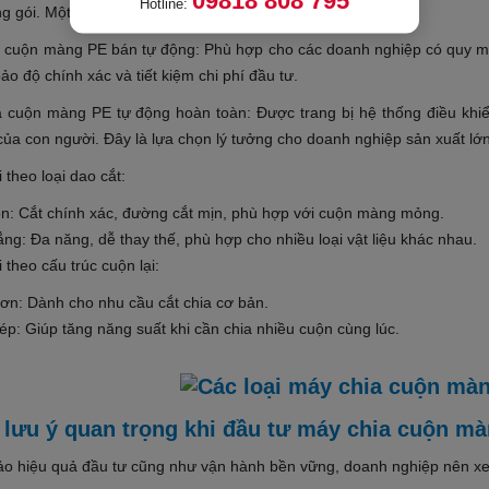
Hotline:
 gói. Một số loại phổ biến có thể kể đến:
a cuộn màng PE bán tự động: Phù hợp cho các doanh nghiệp có quy m
o độ chính xác và tiết kiệm chi phí đầu tư.
a cuộn màng PE tự động hoàn toàn: Được trang bị hệ thống điều khi
của con người. Đây là lựa chọn lý tưởng cho doanh nghiệp sản xuất lớ
i theo loại dao cắt:
òn: Cắt chính xác, đường cắt mịn, phù hợp với cuộn màng mỏng.
ng: Đa năng, dễ thay thế, phù hợp cho nhiều loại vật liệu khác nhau.
i theo cấu trúc cuộn lại:
ơn: Dành cho nhu cầu cắt chia cơ bản.
p: Giúp tăng năng suất khi cần chia nhiều cuộn cùng lúc.
lưu ý quan trọng khi đầu tư máy chia cuộn m
o hiệu quả đầu tư cũng như vận hành bền vững, doanh nghiệp nên xem