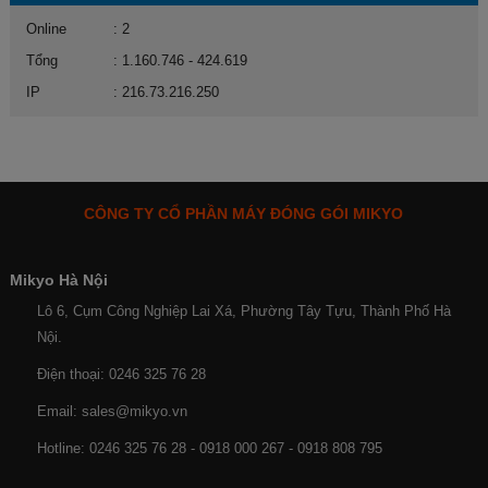
Online
: 2
Tổng
: 1.160.746 - 424.619
IP
: 216.73.216.250
CÔNG TY CỔ PHẦN MÁY ĐÓNG GÓI MIKYO
Mikyo Hà Nội
Lô 6, Cụm Công Nghiệp Lai Xá, Phường Tây Tựu, Thành Phố Hà
Nội.
Điện thoại: 0246 325 76 28
Email: sales@mikyo.vn
Hotline: 0246 325 76 28 - 0918 000 267 - 0918 808 795