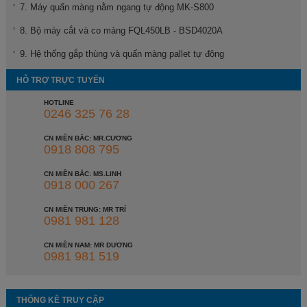
7. Máy quấn màng nằm ngang tự động MK-S800
8. Bộ máy cắt và co màng FQL450LB - BSD4020A
9. Hệ thống gắp thùng và quấn màng pallet tự động
HỖ TRỢ TRỰC TUYẾN
HOTLINE
0246 325 76 28
CN MIỀN BẮC: MR.CƯƠNG
0918 808 795
CN MIỀN BẮC: MS.LINH
0918 000 267
CN MIỀN TRUNG: MR TRÍ
0981 981 128
CN MIỀN NAM: MR DƯƠNG
0981 981 519
THỐNG KÊ TRUY CẬP