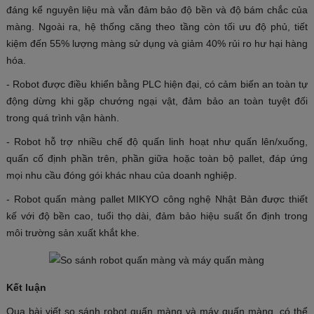
đáng kể nguyên liệu mà vẫn đảm bảo độ bền và độ bám chắc của
màng. Ngoài ra, hệ thống căng theo tầng còn tối ưu độ phủ, tiết
kiệm đến 55% lượng màng sử dụng và giảm 40% rủi ro hư hại hàng
hóa.
- Robot được điều khiển bằng PLC hiện đại, có cảm biến an toàn tự
động dừng khi gặp chướng ngại vật, đảm bảo an toàn tuyệt đối
trong quá trình vận hành.
- Robot hỗ trợ nhiều chế độ quấn linh hoạt như quấn lên/xuống,
quấn cố định phần trên, phần giữa hoặc toàn bộ pallet, đáp ứng
mọi nhu cầu đóng gói khác nhau của doanh nghiệp.
- Robot quấn màng pallet MIKYO công nghệ Nhật Bản được thiết
kế với độ bền cao, tuổi thọ dài, đảm bảo hiệu suất ổn định trong
môi trường sản xuất khắt khe.
Kết luận
Qua bài viết so sánh robot quấn màng và máy quấn màng, có thể