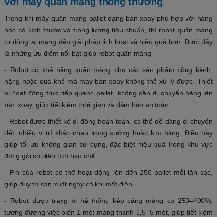
với máy quấn màng thông thường
Trong khi máy quấn màng pallet dạng bàn xoay phù hợp với hàng
hóa có kích thước và trọng lượng tiêu chuẩn, thì robot quấn màng
tự động lại mang đến giải pháp linh hoạt và hiệu quả hơn. Dưới đây
là những ưu điểm nổi bật giúp robot quấn màng
- Robot có khả năng quấn màng cho các sản phẩm cồng kềnh,
nặng hoặc quá khổ mà máy bàn xoay không thể xử lý được. Thiết
bị hoạt động trực tiếp quanh pallet, không cần di chuyển hàng lên
bàn xoay, giúp tiết kiệm thời gian và đảm bảo an toàn.
- Robot được thiết kế di động hoàn toàn, có thể dễ dàng di chuyển
đến nhiều vị trí khác nhau trong xưởng hoặc kho hàng. Điều này
giúp tối ưu không gian sử dụng, đặc biệt hiệu quả trong khu vực
đóng gói có diện tích hạn chế.
- Pin của robot có thể hoạt động lên đến 250 pallet mỗi lần sạc,
giúp duy trì sản xuất ngay cả khi mất điện.
- Robot được trang bị hệ thống kéo căng màng co 250–400%,
tương đương việc biến 1 mét màng thành 3,5–5 mét, giúp tiết kiệm