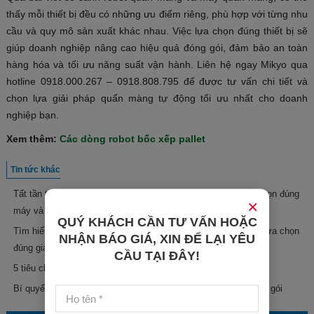
thấy mỗi thiết bị đều có những ưu điểm riêng, phù hợp với từng nhu
cầu và quy mô sản xuất khác nhau. Việc lựa chọn đúng thiết bị sẽ
giúp doanh nghiệp nâng cao hiệu quả đóng gói, đảm bảo an toàn
hàng hóa và tối ưu năng suất vận hành. Liên hệ ngay Mikyo qua
hotline 0918.000.267 – 0918.808.795 để được tư vấn chi tiết và
chọn lựa giải pháp quấn màng tự động tối ưu nhất cho doanh
nghiệp bạn.
Xem thêm:
Các dòng robot bốc xếp pallet
Tin tức khác
Tất tần tật về máy dán nhãn chai vuông, giúp doanh nghiệp chọn đúng
×
máy và giải pháp phù hợp
QUÝ KHÁCH CẦN TƯ VẤN HOẶC
Tìm hiểu máy dán nhãn chai tròn tự động, giúp doanh nghiệp lựa chọn
NHẬN BÁO GIÁ, XIN ĐỂ LẠI YÊU
đúng giải pháp
CẦU TẠI ĐÂY!
5 tiêu chí phân loại máy co màng doanh nghiệp nên lưu ý
Bí quyết chọn máy co màng giúp tiết kiệm 80% thời gian đóng gói