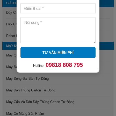
GIẢI PHÁP ĐÓNG GÓI TỰ ĐỘNG
Dây Chuyền Đóng Thùng Carton Tự Động
Dây Chuyền Gấp, Đóng Gói Quần Áo Tự Động
Robot Bốc Xếp Hàng Hóa
MÁY ĐÓNG GÓI
TƯ VẤN MIỄN PHÍ
Máy Quấn Màng Pallet
09818 808 795
Hotline:
Máy Đóng Đai Tự Động
Máy Đóng Đai Bán Tự Động
Máy Dán Thùng Carton Tự Động
Máy Cấp Và Dán Đáy Thùng Carton Tự Động
Máy Co Màng Sản Phẩm