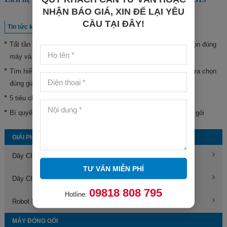
NHẬN BÁO GIÁ, XIN ĐỂ LẠI YÊU
CẦU TẠI ĐÂY!
Tin tức khác
Tất tần tật về máy dán nhãn chai vuông, giúp doanh nghiệp chọn đúng
máy và giải pháp phù hợp
Tìm hiểu máy dán nhãn chai tròn tự động, giúp doanh nghiệp lựa chọn
đúng giải pháp
5 tiêu chí phân loại máy co màng doanh nghiệp nên lưu ý
Bí quyết chọn máy co màng giúp tiết kiệm 80% thời gian đóng gói
GIẢI PHÁP ĐÓNG GÓI TỰ ĐỘNG
Dây Chuyền Đóng Thùng Carton Tự Động
TƯ VẤN MIỄN PHÍ
Dây Chuyền Gấp, Đóng Gói Quần Áo Tự Động
09818 808 795
Hotline:
Robot Bốc Xếp Hàng Hóa
MÁY ĐÓNG GÓI