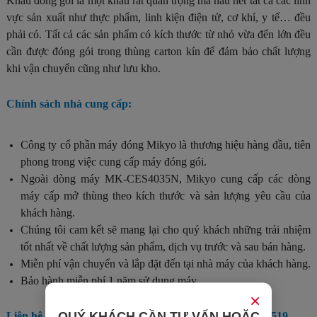
Khâu đóng gói là một khâu rất quan trọng mà hầu hết tất cả các lĩnh
vực sản xuất như thực phẩm, linh kiện điện tử, cơ khí, y tế… đều
phải có. Tất cả các sản phẩm có kích thước từ nhỏ vừa đến lớn đều
cần được đóng gói trong thùng carton kín để đảm bảo chất lượng
khi vận chuyển cũng như lưu kho.
Chính sách nhà cung cấp:
Công ty cổ phần máy đóng Mikyo là thương hiệu hàng đầu, tiên
phong trong việc cung cấp máy đóng gói.
Ngoài dòng máy MK-CES4035N, Mikyo cung cấp các dòng
máy cấp mở thùng theo kích thước và sản lượng yêu cầu của
khách hàng.
Chúng tôi cam kết sẽ mang lại cho quý khách những trải nhiệm
tốt nhất về chất lượng sản phẩm, dịch vụ trước và sau bán hàng.
Miễn phí vận chuyển và lắp đặt đến tại nhà máy của khách hàng.
Bảo hành miễn phí 1 năm sử dụng máy.
×
QUÝ KHÁCH CẦN TƯ VẤN HOẶC
Liên hệ tư vấn: 0918.000.267 - 0918.808.795 - 0981.981.519