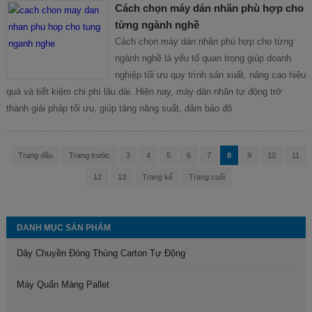
Cách chọn máy dán nhãn phù hợp cho
từng ngành nghề
Cách chọn máy dán nhãn phù hợp cho từng
ngành nghề là yếu tố quan trọng giúp doanh
nghiệp tối ưu quy trình sản xuất, nâng cao hiệu
quả và tiết kiệm chi phí lâu dài. Hiện nay, máy dán nhãn tự động trở
thành giải pháp tối ưu, giúp tăng năng suất, đảm bảo độ
Trang đầu
Trang trước
3
4
5
6
7
8
9
10
11
12
13
Trang kế
Trang cuối
DANH MỤC SẢN PHẨM
Dây Chuyền Đóng Thùng Carton Tự Động
Máy Quấn Màng Pallet