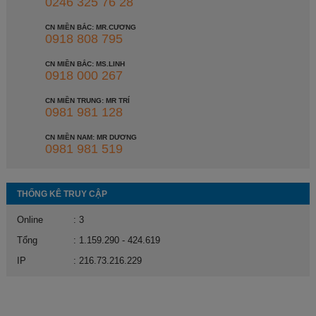
0246 325 76 28
CN MIỀN BẮC: MR.CƯƠNG
0918 808 795
CN MIỀN BẮC: MS.LINH
0918 000 267
CN MIỀN TRUNG: MR TRÍ
0981 981 128
CN MIỀN NAM: MR DƯƠNG
0981 981 519
THỐNG KÊ TRUY CẬP
Online
: 3
Tổng
: 1.159.290 - 424.619
IP
: 216.73.216.229