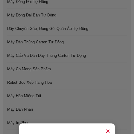
Máy Đóng Đai Tự Động
Máy Đóng Đai Bán Tự Động
Dây Chuyền Gấp, Đóng Gói Quần Áo Tự Động
Máy Dán Thùng Carton Tự Động
Máy Cấp Và Dán Đáy Thùng Carton Tự Động
Máy Co Màng Sản Phẩm
Robot Bốc Xếp Hàng Hóa
Máy Hàn Miệng Túi
Máy Dán Nhãn
Máy In Phun
×