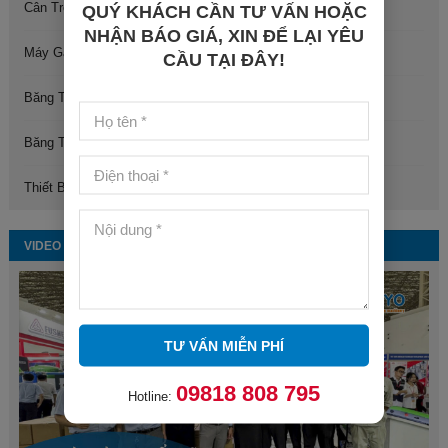
Cân Trọng Lượng
QUÝ KHÁCH CẦN TƯ VẤN HOẶC
NHẬN BÁO GIÁ, XIN ĐỂ LẠI YÊU
Máy Gấp Quần Áo
CẦU TẠI ĐÂY!
Băng Tải Con Lăn
Băng Tải Dây Belt
Thiết Bị, Vật Tư Và Linh Kiện Máy Đóng Gói
VIDEO
TƯ VẤN MIỄN PHÍ
09818 808 795
Hotline: