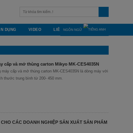
ỂN DỤNG
VIDEO
LIÊN HỆ
NGÔN NGỮ
áy cấp và mở thùng carton Mikyo MK-CES4035N
̀ng máy cấp và mở thùng carton MK-CES4035N là dòng máy với
kích thước trung bình từ 200- 450 mm.
 CHO CÁC DOANH NGHIỆP SẢN XUẤT SẢN PHẨM