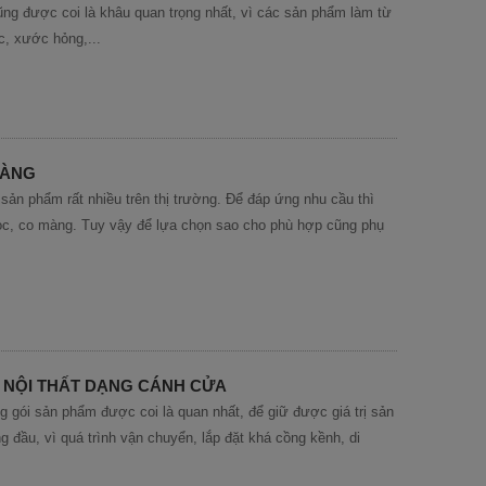
ng được coi là khâu quan trọng nhất, vì các sản phẩm làm từ
c, xước hỏng,...
MÀNG
n phẩm rất nhiều trên thị trường. Để đáp ứng nhu cầu thì
 bọc, co màng. Tuy vậy để lựa chọn sao cho phù hợp cũng phụ
 NỘI THẤT DẠNG CÁNH CỬA
g gói sản phẩm được coi là quan nhất, để giữ được giá trị sản
 đầu, vì quá trình vận chuyển, lắp đặt khá cồng kềnh, di