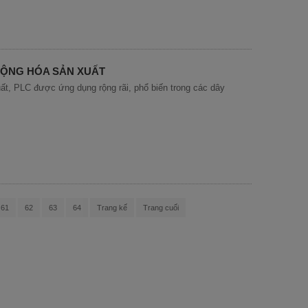
ĐỘNG HÓA SẢN XUẤT
uất, PLC được ứng dụng rộng rãi, phổ biến trong các dây
61
62
63
64
Trang kế
Trang cuối