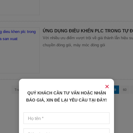
ỨNG DỤNG ĐIỀU KHỂN PLC TRONG TỰ 
Với nhiều ưu điểm vượt trội về giá thành lẫn hiệu s
chuyền đóng gói, máy móc đóng gói
×
Trang đầu
Trang trước
54
55
56
57
58
59
60
QUÝ KHÁCH CẦN TƯ VẤN HOẶC NHẬN
BÁO GIÁ, XIN ĐỂ LẠI YÊU CẦU TẠI ĐÂY!