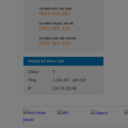
CN MIỀN BẮC: MS.LINH
0918 000 267
CN MIỀN TRUNG: MR TRÍ
0981 981 128
CN MIỀN NAM: MR DƯƠNG
0981 981 519
THỐNG KÊ TRUY CẬP
Online
: 5
Tổng
: 1.164.167 - 424.619
IP
: 216.73.216.88