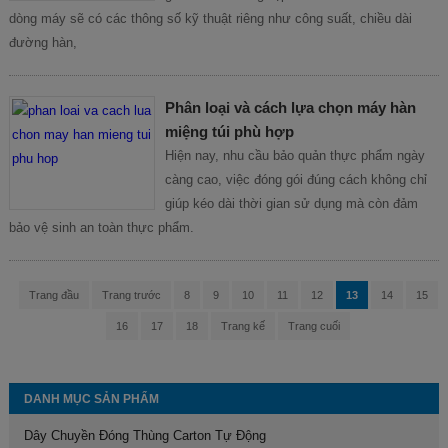
dòng máy sẽ có các thông số kỹ thuật riêng như công suất, chiều dài
đường hàn,
Phân loại và cách lựa chọn máy hàn
miệng túi phù hợp
Hiện nay, nhu cầu bảo quản thực phẩm ngày
càng cao, việc đóng gói đúng cách không chỉ
giúp kéo dài thời gian sử dụng mà còn đảm
bảo vệ sinh an toàn thực phẩm.
Trang đầu
Trang trước
8
9
10
11
12
13
14
15
16
17
18
Trang kế
Trang cuối
DANH MỤC SẢN PHẨM
Dây Chuyền Đóng Thùng Carton Tự Động