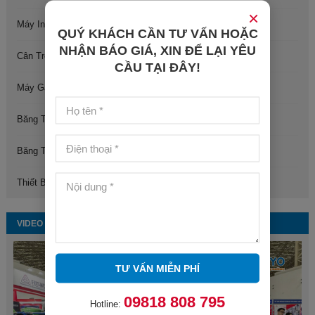
×
Máy In Phun
QUÝ KHÁCH CẦN TƯ VẤN HOẶC
NHẬN BÁO GIÁ, XIN ĐỂ LẠI YÊU
Cân Trọng Lượng
CẦU TẠI ĐÂY!
Máy Gấp Quần Áo
Băng Tải Con Lăn
Băng Tải Dây Belt
Thiết Bị, Vật Tư Và Linh Kiện Máy Đóng Gói
VIDEO
TƯ VẤN MIỄN PHÍ
09818 808 795
Hotline: