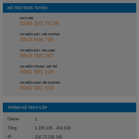
HỖ TRỢ TRỰC TUYẾN
HOTLINE
0246 325 76 28
CN MIỀN BẮC: MR.CƯƠNG
0918 808 795
CN MIỀN BẮC: MS.LINH
0918 000 267
CN MIỀN TRUNG: MR TRÍ
0981 981 128
CN MIỀN NAM: MR DƯƠNG
0981 981 519
THỐNG KÊ TRUY CẬP
Online
: 1
Tổng
: 1.165.135 - 424.619
IP
: 216.73.216.243