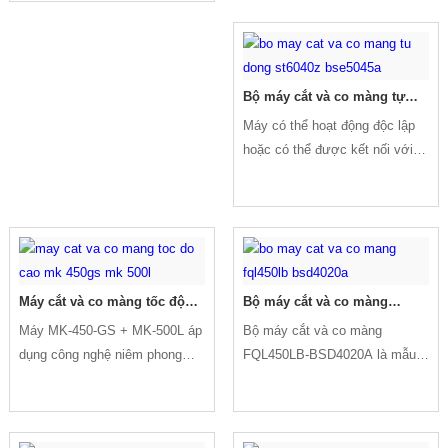
Bộ máy cắt và co màng tự
động ST6040Z + BSE5045A
Máy có thể hoạt động độc lập
hoặc có thể được kết nối với
dây chuyền sản xuất để tự
động nạp liệu, quấn màng, hàn
kín và cắt, co màng, làm mát
định hình
Máy cắt và co màng tốc độ
Bộ máy cắt và co màng
cao MK-450GS + MK-500L
FQL450LB-BSD4020A
Máy MK-450-GS + MK-500L áp
Bộ máy cắt và co màng
dụng công nghệ niêm phong
FQL450LB-BSD4020A là mẫu
ngang tiên tiến. Dao cắt được
máy cắt và co màng mới được
gắn trên cylinder tốc độ cao.
phát triển bởi Mikyo, cung cấp
Máy có các cơ cấu liên động
tốc độ cắt và co màng lớn cho