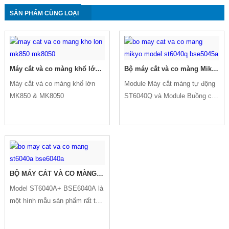
SẢN PHẨM CÙNG LOẠI
Máy cắt và co màng khổ lớn
Bộ máy cắt và co màng Mikyo
MK850 & MK8050
Model ST6040Q + BSE5045A
Máy cắt và co màng khổ lớn
Module Máy cắt màng tự động
MK850 & MK8050
ST6040Q và Module Buồng co
nhiệt BSE5045A, thích hợp cho
bao bì co nhiệt của các sản
phẩm đóng chai khác nhau như
lon, nước khoáng, bia, chai
thủy tinh, đồ uống, v.v
BỘ MÁY CẮT VÀ CO MÀNG
ST6040A + BSE6040A
Model ST6040A+ BSE6040A là
một hình mẫu sản phẩm rất tối
ưu đối với các nhà máy sản
xuất nước giải khát.