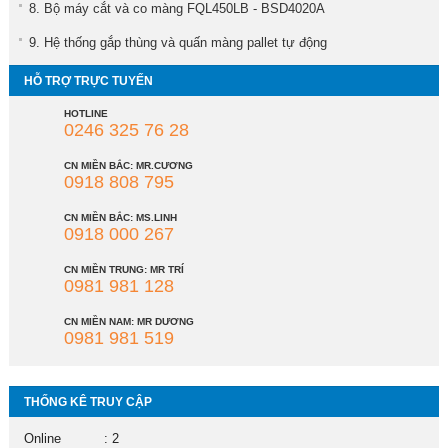
8. Bộ máy cắt và co màng FQL450LB - BSD4020A
9. Hệ thống gắp thùng và quấn màng pallet tự động
HỖ TRỢ TRỰC TUYẾN
HOTLINE
0246 325 76 28
CN MIỀN BẮC: MR.CƯƠNG
0918 808 795
CN MIỀN BẮC: MS.LINH
0918 000 267
CN MIỀN TRUNG: MR TRÍ
0981 981 128
CN MIỀN NAM: MR DƯƠNG
0981 981 519
THỐNG KÊ TRUY CẬP
Online
: 2