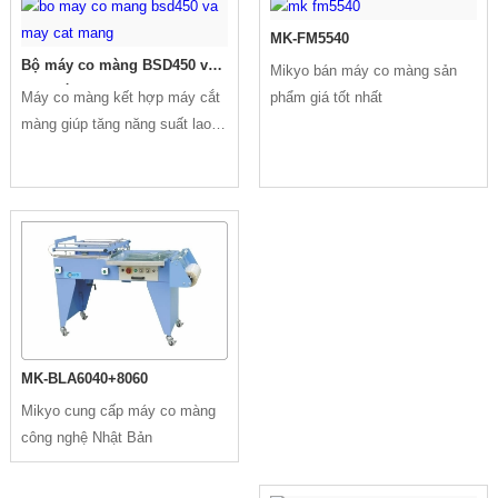
điều khiển Servo giúp cải thiện
những dây chuyền tự động hóa
tốc độ niêm phong.
yêu cầu tốc độ cao như trong
MK-FM5540
ngành dược phẩm và thực
Bộ máy co màng BSD450 và
Mikyo bán máy co màng sản
phẩm.
máy cắt màng
Máy co màng kết hợp máy cắt
phẩm giá tốt nhất
màng giúp tăng năng suất lao
động và mang tính thẩm mỹ
cao.
MK-BLA6040+8060
Mikyo cung cấp máy co màng
công nghệ Nhật Bản