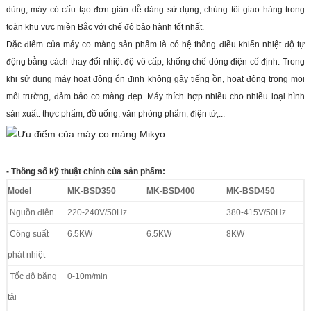
dùng, máy có cấu tạo đơn giản dễ dàng sử dụng, chúng tôi giao hàng trong
toàn khu vực miền Bắc với chế độ bảo hành tốt nhất.
Đặc điểm của máy co màng sản phẩm là có hệ thống điều khiển nhiệt độ tự
động bằng cách thay đổi nhiệt độ vô cấp, khống chế dòng điện cố định. Trong
khi sử dụng máy hoạt động ổn định không gây tiếng ồn, hoạt động trong mọi
môi trường, đảm bảo co màng đẹp. Máy thích hợp nhiều cho nhiều loại hình
sản xuất: thực phẩm, đồ uống, văn phòng phẩm, điện tử,...
- Thông số kỹ thuật chính của sản phẩm:
Model
MK-BSD350
MK-BSD400
MK-BSD450
Nguồn điện
220-240V/50Hz
380-415V/50Hz
Công suất
6.5KW
6.5KW
8KW
phát nhiệt
Tốc độ băng
0-10m/min
tải