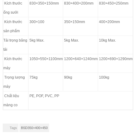
Kích thước
830×350×150mm
830×400×200mm
830×450×250mm
ống sưởi
Kích thước
300×100
350×150mm
400×200mm
sản phẩm
Tải trọng băng
5kg Max.
5kg Max.
10kg Max.
tải
Kích thước
1050×550×1100mm
1200×640×1240mm
1200×690×1290mm
máy
Trọng lượng
75kg
90kg
100kg
máy
Chất liệu
PE, POF, PVC, PP
màng co
Tags
BSD350+400+450