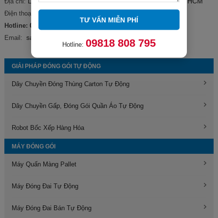
Lô B, đường số 2A, KCN Đồng An, P. Bình Hòa, TP. HCM
Địa chỉ:
0246 325 76 28
Điện thoại:
TƯ VẤN MIỄN PHÍ
0964 818 523
Hotline:
sales.hcm@mikyo.vn
Email:
09818 808 795
Hotline:
GIẢI PHÁP ĐÓNG GÓI TỰ ĐỘNG
Dây Chuyền Đóng Thùng Carton Tự Động
Dây Chuyền Gấp, Đóng Gói Quần Áo Tự Động
Robot Bốc Xếp Hàng Hóa
MÁY ĐÓNG GÓI
Máy Quấn Màng Pallet
Máy Đóng Đai Tự Động
Máy Đóng Đai Bán Tự Động