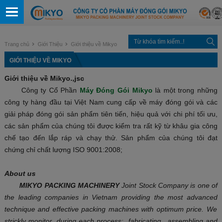
Trang chủ
Giới Thiệu
Giới thiệu về Mikyo
GIỚI THIỆU VỀ MIKYO
Giới thiệu về Mikyo.,jsc
Công ty Cổ Phần
Máy Đóng Gói Mikyo
là một trong những
công ty hàng đầu tại Việt Nam cung cấp về máy đóng gói và các
giải pháp đóng gói sản phẩm tiên tiến, hiệu quả với chi phí tối ưu,
các sản phẩm của chúng tôi được kiểm tra rất kỹ từ khâu gia công
chế tạo đến lắp ráp và chạy thử. Sản phẩm của chúng tôi đạt
chứng chỉ chất lượng ISO 9001:2008;
About
us
MIKYO PACKING MACHINERY
Joint Stock Company is one of
the leading companies in Vietnam providing the most advanced
technique
and effective pack
ing
machines
with optimum price.
We
strickly monitor during each process:
fabricati
ng ,
a
ssembling and