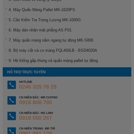
4. Máy Quấn Màng Pallet MK-1620PS
5. Cân Kiểm Tra Trọng Lượng MK-1000G
6. Máy dán nhãn mặt phẳng AS P01
7. Máy quấn màng nằm ngang tự động MK-S800
8. Bộ máy cắt và co màng FQL450LB - BSD4020A
9. Hệ thống gắp thùng và quấn màng pallet tự động
HỖ TRỢ TRỰC TUYẾN
HOTLINE
0246 325 76 28
CN MIỀN BẮC: MR.CƯƠNG
0918 808 795
CN MIỀN BẮC: MS.LINH
0918 000 267
CN MIỀN TRUNG: MR TRÍ
0981 981 128