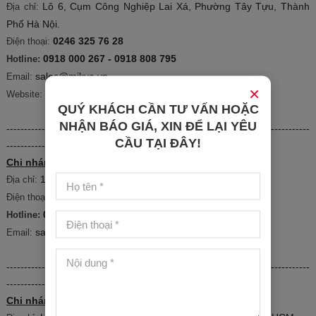
Lô 6, Cụm Công Nghiệp Lai Xá, Phường Tây Tựu, Thành
Địa chỉ:
Phố Hà Nội.
0246 325 76 28
Điện thoại:
0918 000 267 - 0918 808 795
Hotline:
sales@mikyo.vn
Email:
×
http://mikyo.vn
Website:
QUÝ KHÁCH CẦN TƯ VẤN HOẶC
NHẬN BÁO GIÁ, XIN ĐỂ LẠI YÊU
--------------------------------------------------------------------------------------
CẦU TẠI ĐÂY!
---------------------
Chi nhánh TP Đà Nẵng:
151 Bùi Thiện Ngộ, P. Hòa Xuân, TP. Đà Nẵng.
Địa chỉ:
0246 325 76 28
Điện thoại:
0964 818 523
Hotline:
sales.dn@mikyo.vn
Email:
--------------------------------------------------------------------------------------
---------------------
Chi nhánh TP Hồ Chí Minh: