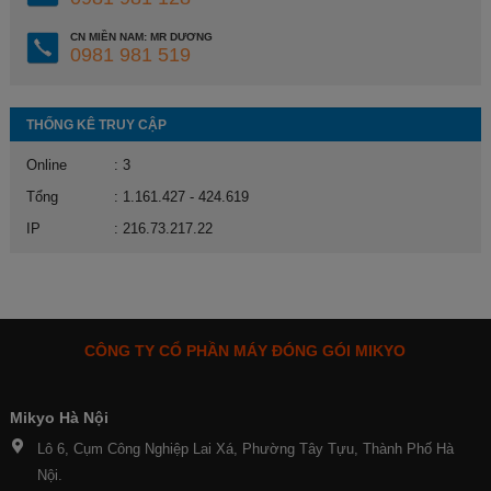
CN MIỀN NAM: MR DƯƠNG
0981 981 519
THỐNG KÊ TRUY CẬP
Online
: 3
Tổng
: 1.161.427 - 424.619
IP
: 216.73.217.22
CÔNG TY CỔ PHẦN MÁY ĐÓNG GÓI MIKYO
Mikyo Hà Nội
Lô 6, Cụm Công Nghiệp Lai Xá, Phường Tây Tựu, Thành Phố Hà
Nội.