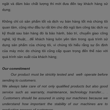
ngặt và đảm bảo chất lượng thì mới đưa đến tay khách hàng sử
dụng;
Không chỉ có sản phẩm tốt và dịch vụ bán hàng tốt mà chúng tôi
quan tâm, cũng như đầu tư rất lớn cho đội ngũ làm công tác dịch vụ
kỹ thuật sau bán hàng đó là bảo hành, bảo trì, chuyển giao công
nghệ, kỹ thuật,…để khách hàng luôn yên tâm trong quá trình sử
dụng sản phẩm của chúng tôi, vì chúng tôi hiểu rằng sự ổn định
của máy móc do chúng tôi cũng cấp quan trọng đến thế nào với
quá trình sản xuất của khách hàng;
Our commitment
Our product must be strickly tested and well- operate before
sending
to customers
.
We always take care of n
ot only
qualified
products
but also
good
service
such as
warranty, maintenance, technology transfer
…
.
.C
ustomers
should be
assured in using our
machines
because we
understand how important the stability of our machines
are
to
production process of customers.