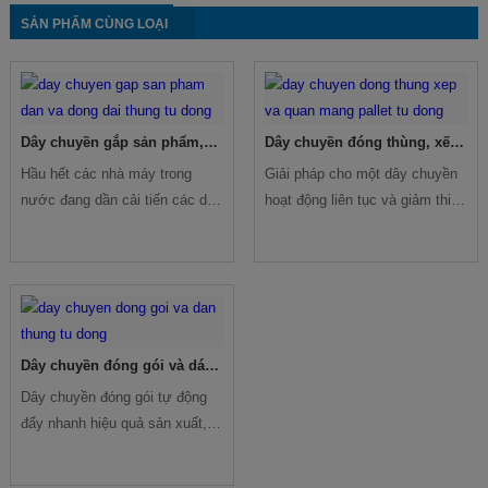
SẢN PHẨM CÙNG LOẠI
Dây chuyền gắp sản phẩm,
Dây chuyền đóng thùng, xếp
dán và đóng đai thùng tự
và quấn màng pallet tự động
Hầu hết các nhà máy trong
Giải pháp cho một dây chuyền
động
nước đang dần cải tiến các dây
hoạt động liên tục và giảm thiểu
chuyền trong trong đóng gói.
thời gian tối đa trong sản xuất.
Chủ yếu là các dây chuyền dán
Mikyo có khả năng tích hợp
thùng tự động, đóng đai tự
một dây chuyền tự động đóng
động và tiến bộ hơn là sử dụng
thùng, tự động xếp pallet và
các dòng máy gắp sản phẩm để
quấn màng pallet tự động.
thay thế dần lao động.
Dây chuyền đóng gói và dán
thùng tự động
Dây chuyền đóng gói tự động
đẩy nhanh hiệu quả sản xuất,
tăng hiệu suất đóng gói với chi
phí hợp lý và tiết kiệm thời