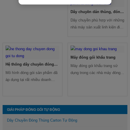
Dây chuyền dán thùng, đóng
đai kết hợp quấn màng, xếp
Dây chuyền phù hợp với những
pallet tự động hoàn toàn.
nhà máy sản xuất linh kiện điện
tử; thiết bị điện; thực phẩm;
may mặc; nhà máy hóa chất;
…. Có khối lượng thùng hàng
trung bình lớn hơn 20kg/thùng.
Máy đóng gói khẩu trang
Hệ thống dây chuyền đóng
Máy đóng gói khẩu trang sử
gói tự động
Mô hình đóng gói sản phẩm đã
dụng trong các nhà máy đóng
áp dụng tại rất nhiều doanh
gói khẩu trang y tế, khẩu trang
nghiệp (các sản phẩm được
hoạt tính…giúp cho quá trình
đóng gói trong thùng carton…)
hoàn thiện bao bì sản phẩm tiến
Dây chuyền được sắp xếp theo
hành một cách nhanh chóng
thứ tự từ trái qua phải. Phù
GIẢI PHÁP ĐÓNG GÓI TỰ ĐỘNG
hợp với các sản phẩm cần bọc
Dây Chuyền Đóng Thùng Carton Tự Động
màng PE.