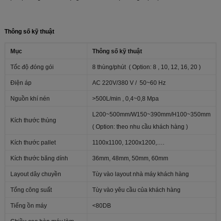
Thông số kỹ thuật
Mục
Thông số kỹ thuật
Tốc độ đóng gói
8 thùng/phút ( Option: 8 , 10, 12, 16, 20 )
Điện áp
AC 220V/380 V / 50~60 Hz
Nguồn khí nén
>500L/min , 0,4~0,8 Mpa
L200~500mm/W150~390mm/H100~350mm
Kích thước thùng
( Option: theo nhu cầu khách hàng )
Kích thước pallet
1100x1100, 1200x1200,….
Kích thước băng dính
36mm, 48mm, 50mm, 60mm
Layout dây chuyền
Tùy vào layout nhà máy khách hàng
Tổng công suất
Tùy vào yêu cầu của khách hàng
Tiếng ồn máy
<80DB