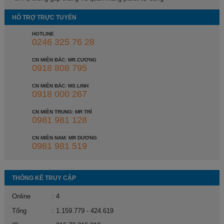
HỖ TRỢ TRỰC TUYẾN
HOTLINE
0246 325 76 28
CN MIỀN BẮC: MR.CƯƠNG
0918 808 795
CN MIỀN BẮC: MS.LINH
0918 000 267
CN MIỀN TRUNG: MR TRÍ
0981 981 128
CN MIỀN NAM: MR DƯƠNG
0981 981 519
THỐNG KÊ TRUY CẬP
Online
: 4
Tổng
: 1.159.779 - 424.619