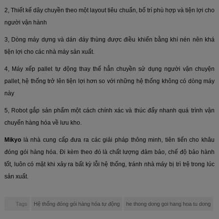
2, Thiết kế dây chuyền theo một layout tiêu chuẩn, bố trí phù hợp và tiện lợi cho
người vận hành
3, Dòng máy dựng và dán đáy thùng được điều khiển bằng khí nén nên khá
tiện lợi cho các nhà máy sản xuất.
4, Máy xếp pallet tự động thay thế hẳn chuyền sử dụng người vận chuyện
pallet, hệ thống trở lên tiện lợi hơn so với những hệ thống không có dòng máy
này
5, Robot gắp sản phẩm một cách chính xác và thúc đẩy nhanh quá trình vận
chuyển hàng hóa về lưu kho.
Mikyo
là nhà cung cấp đưa ra các giải pháp thông minh, tiên tiến cho khâu
đóng gói hàng hóa. Đi kèm theo đó là chất lượng đảm bảo, chế độ bảo hành
tốt, luôn có mặt khi xảy ra bất kỳ lỗi hệ thống, tránh nhà máy bị trì trệ trong lúc
sản xuất.
Tags
Hệ thống đóng gói hàng hóa tự động
he thong dong goi hang hoa tu dong