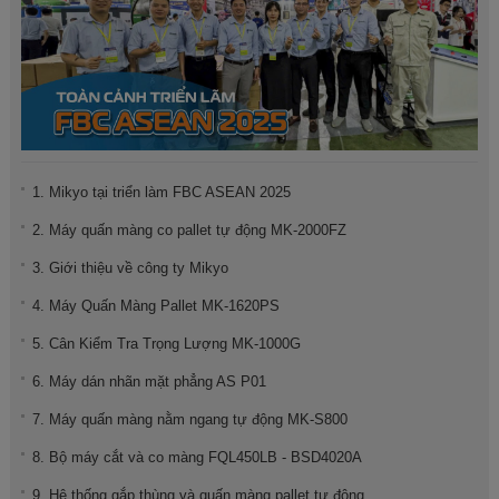
1. Mikyo tại triển làm FBC ASEAN 2025
2. Máy quấn màng co pallet tự động MK-2000FZ
3. Giới thiệu về công ty Mikyo
4. Máy Quấn Màng Pallet MK-1620PS
5. Cân Kiểm Tra Trọng Lượng MK-1000G
6. Máy dán nhãn mặt phẳng AS P01
7. Máy quấn màng nằm ngang tự động MK-S800
8. Bộ máy cắt và co màng FQL450LB - BSD4020A
9. Hệ thống gắp thùng và quấn màng pallet tự động