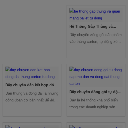
gian.
Hệ Thống Gắp Thùng và
Quấn Màng Pallet Tự Động
Dây chuyền đóng gói sản phẩm
vào thùng carton, tự động xếp
thùng lên pallet và quấn màng
pallet bao gồm các máy đóng
gói chuyên dùng kết hợp với
nhau qua các băng tải để tạo
thành một dây chuyền tự động
từ khâu bắt đầu đến thành
Dây chuyền dán kết hợp đóng
phẩm.
đai thùng carton tự động
Dây chuyền đóng gói tự động
Dán thùng và đóng đai là những
cấp mở, dán và đóng đai
công đoạn cơ bản nhất để đóng
Đây là hệ thống khá phổ biến
thùng Carton
gói thùng carton, vì vậy dây
trong các doanh nghiệp sản
chuyền khá phổ biến trong các
xuất kinh doanh, khi nhu cầu
doanh nghiệp sản xuất kinh
đóng gói hàng hóa để di chuyển
doanh.
và lưu kho là không thể thiếu.